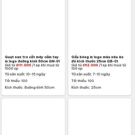
Quạt nan tre cắt máy cầm tay
Gấu bông in logo màu nâu áo
in logo đường kính 50cm QN-01
đỏ kích thước 25cm GB-01
Giá từ
₫
111.000
/1 sp khi mua từ
Giá từ
₫
92.000
/1 sp khi mua từ
1000 sp
100 sp
TG sản xuất: 10-15 ngày
TG sản xuất: 7-10 ngày
Tối thiểu: 100
Tối thiểu: 100
Kích thước: Đường kính 50cm
Kích thước: 25cm