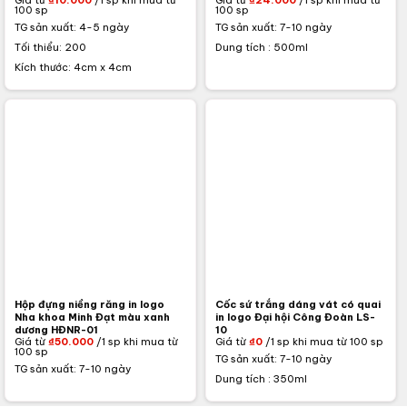
100 sp
100 sp
TG sản xuất: 4-5 ngày
TG sản xuất: 7-10 ngày
Tối thiểu: 200
Dung tích : 500ml
Kích thước: 4cm x 4cm
Hộp đựng niềng răng in logo
Cốc sứ trắng dáng vát có quai
Nha khoa Minh Đạt màu xanh
in logo Đại hội Công Đoàn LS-
dương HĐNR-01
10
Giá từ
₫
50.000
/1 sp khi mua từ
Giá từ
₫
0
/1 sp khi mua từ 100 sp
100 sp
TG sản xuất: 7-10 ngày
TG sản xuất: 7-10 ngày
Dung tích : 350ml