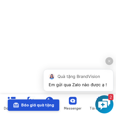
Quà tặng BrandVision
2
Báo giá quà tặng
Danh mục
Zalo
Gọi điện
Messenger
Tải catalogue