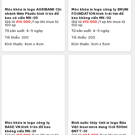
Móc khóa in logo AGRIBANK Chi
Móc khóa in logo công ty BRUNI
nhánh Niên Phước hình tròn đổ
FOUNDATION hình trái tim đổ
keo có viền MK-03
keo không viền MK-02
Giá từ
₫
10.000
/1 sp khi mua từ
Giá từ
₫
10.000
/1 sp khi mua từ
100 sp
100 sp
TG sản xuất: 4-5 ngày
TG sản xuất: 4-5 ngày
Tối thiểu: 200
Tối thiểu: 200
Kích thước: 4cm x 4cm
Kích thước: 3cm x 5cm
Móc khóa in logo công ty
Bình nước thủy tinh in logo Bảo
BASE.VN hình tròn đổ keo
Việt Insurance dung tích 500ml
không viền MK-01
BNTT-01
Giá từ
₫
10.000
/1 sp khi mua từ
Giá từ
₫
24.000
/1 sp khi mua từ