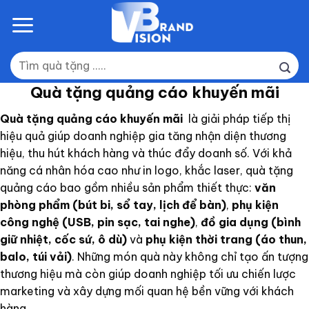
Skip
to
content
Tìm
kiếm:
Quà tặng quảng cáo khuyến mãi
Quà tặng quảng cáo khuyến mãi
là giải pháp tiếp thị
hiệu quả giúp doanh nghiệp gia tăng nhận diện thương
hiệu, thu hút khách hàng và thúc đẩy doanh số. Với khả
năng cá nhân hóa cao như in logo, khắc laser, quà tặng
quảng cáo bao gồm nhiều sản phẩm thiết thực:
văn
phòng phẩm (bút bi, sổ tay, lịch để bàn)
,
phụ kiện
công nghệ (USB, pin sạc, tai nghe)
,
đồ gia dụng (bình
giữ nhiệt, cốc sứ, ô dù)
và
phụ kiện thời trang (áo thun,
balo, túi vải)
. Những món quà này không chỉ tạo ấn tượng
thương hiệu mà còn giúp doanh nghiệp tối ưu chiến lược
marketing và xây dựng mối quan hệ bền vững với khách
hàng..