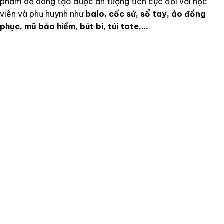
phẩm dễ dàng tạo được ấn tượng tích cực đối với học
viên và phụ huynh như
balo, cốc sứ, sổ tay, áo đồng
phục, mũ bảo hiểm, bút bi, túi tote,…