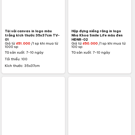
Túi vải canvas in logo màu
Hộp đựng niềng răng in logo
trắng kích thước 35x37cm TV-
Nha Khoa Smile Life màu đen
01
HĐNR-02
Giá từ
₫
51.000
/1 sp khi mua từ
Giá từ
₫
50.000
/1 sp khi mua từ
1000 sp
100 sp
TG sản xuất: 7-10 ngày
TG sản xuất: 7-10 ngày
Tối thiểu: 100
Kích thước: 35x37cm