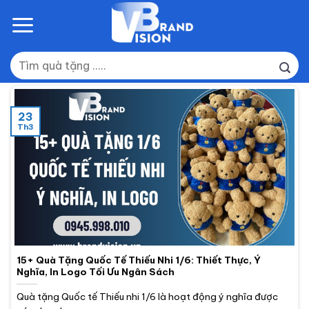
Skip
to
content
Tìm
kiếm:
23
Th3
15+ Quà Tặng Quốc Tế Thiếu Nhi 1/6: Thiết Thực, Ý
Nghĩa, In Logo Tối Ưu Ngân Sách
Quà tặng Quốc tế Thiếu nhi 1/6 là hoạt động ý nghĩa được