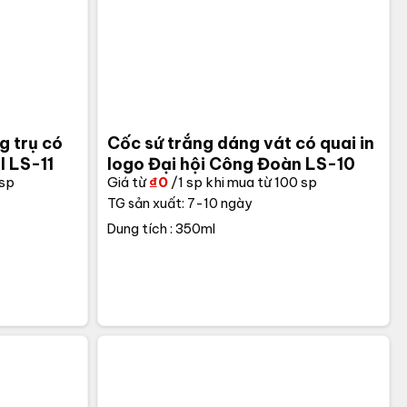
g trụ có
Cốc sứ trắng dáng vát có quai in
l LS-11
logo Đại hội Công Đoàn LS-10
 sp
Giá từ
₫
0
/1 sp khi mua từ 100 sp
TG sản xuất: 7-10 ngày
Dung tích : 350ml