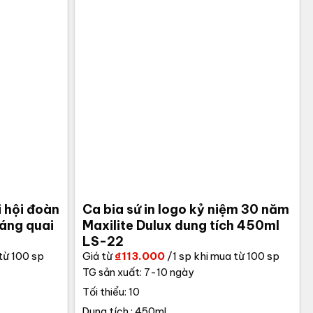
i hội đoàn
Ca bia sứ in logo kỷ niệm 30 năm
dáng quai
Maxilite Dulux dung tích 450ml
LS-22
từ 100 sp
Giá từ
₫
113.000
/1 sp khi mua từ 100 sp
TG sản xuất: 7-10 ngày
Tối thiểu: 10
Dung tích : 450ml