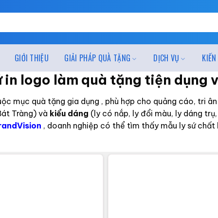
GIỚI THIỆU
GIẢI PHÁP QUÀ TẶNG
DỊCH VỤ
KIẾN
ứ in logo làm quà tặng tiện dụng v
ộc mục quà tặng gia dụng , phù hợp cho quảng cáo, tri ân
Bát Tràng) và
kiểu dáng
(ly có nắp, ly đổi màu, ly dáng t
randVision
, doanh nghiệp có thể tìm thấy mẫu ly sứ chất 