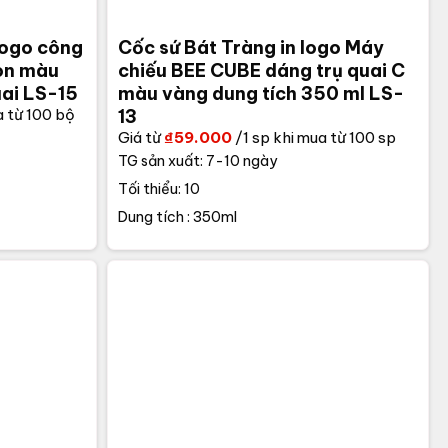
 logo công
Cốc sứ Bát Tràng in logo Máy
òn màu
chiếu BEE CUBE dáng trụ quai C
ai LS-15
màu vàng dung tích 350 ml LS-
a từ 100 bộ
13
Giá từ
₫
59.000
/1 sp khi mua từ 100 sp
TG sản xuất: 7-10 ngày
Tối thiểu: 10
Dung tích : 350ml