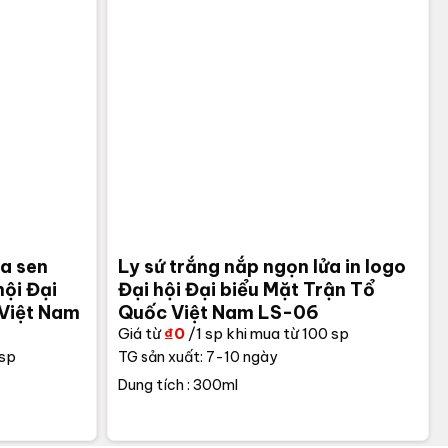
oa sen
Ly sứ trắng nắp ngọn lửa in logo
hội Đại
Đại hội Đại biểu Mặt Trận Tổ
 Việt Nam
Quốc Việt Nam LS-06
Giá từ
₫
0
/1 sp khi mua từ 100 sp
 sp
TG sản xuất: 7-10 ngày
Dung tích : 300ml