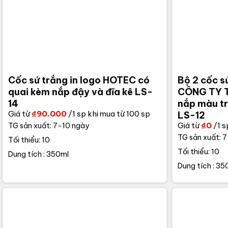
Cốc sứ trắng in logo HOTEC có
Bộ 2 cốc s
quai kèm nắp đậy và đĩa kê LS-
CÔNG TY T
14
nắp màu tr
Giá từ
₫
90.000
/1 sp khi mua từ 100 sp
LS-12
Giá từ
₫
0
/1 s
TG sản xuất: 7-10 ngày
TG sản xuất: 
Tối thiểu: 10
Tối thiểu: 10
Dung tích : 350ml
Dung tích : 35