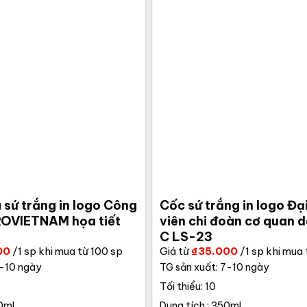
à sứ trắng in logo Công
Cốc sứ trắng in logo Đạ
OVIETNAM họa tiết
viên chi đoàn cơ quan 
C LS-23
00
/1 sp khi mua từ 100 sp
Giá từ
₫
35.000
/1 sp khi mua 
7-10 ngày
TG sản xuất: 7-10 ngày
Tối thiểu: 10
0ml
Dung tích : 350ml