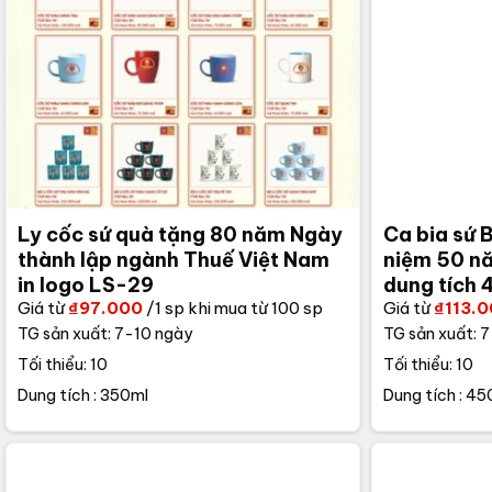
Ly cốc sứ quà tặng 80 năm Ngày
Ca bia sứ B
thành lập ngành Thuế Việt Nam
niệm 50 n
in logo LS-29
dung tích
Giá từ
₫
97.000
/1 sp khi mua từ 100 sp
Giá từ
₫
113.
TG sản xuất: 7-10 ngày
TG sản xuất: 
Tối thiểu: 10
Tối thiểu: 10
Dung tích : 350ml
Dung tích : 45