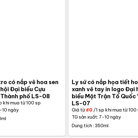
tro có nắp vẽ hoa sen
Ly sứ có nắp họa tiết h
 hội Đại biểu Cựu
xanh vẽ tay in logo Đại 
h Thành phố LS-08
biểu Mặt Trận Tổ Quốc
p khi mua từ 100 sp
LS-07
Giá từ
₫
0
/1 sp khi mua từ 100
7-10 ngày
TG sản xuất: 7-10 ngày
0ml
Dung tích : 350ml