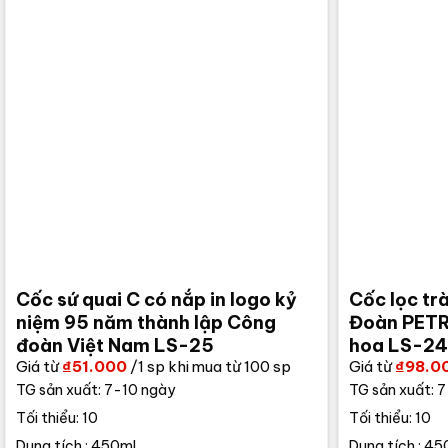
Cốc sứ quai C có nắp in logo kỷ
Cốc lọc tr
niệm 95 năm thành lập Công
Đoàn PETR
đoàn Việt Nam LS-25
hoa LS-24
Giá từ
₫
51.000
/1 sp khi mua từ 100 sp
Giá từ
₫
98.0
TG sản xuất: 7-10 ngày
TG sản xuất: 
Tối thiểu: 10
Tối thiểu: 10
Dung tích : 450ml
Dung tích : 45