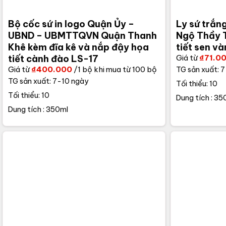
Bộ cốc sứ in logo Quận Ủy –
Ly sứ trắng
UBND – UBMTTQVN Quận Thanh
Ngộ Thầy T
Khê kèm đĩa kê và nắp đậy họa
tiết sen v
Giá từ
₫
71.0
tiết cành đào LS-17
Giá từ
₫
400.000
/1 bộ khi mua từ 100 bộ
TG sản xuất: 
TG sản xuất: 7-10 ngày
Tối thiểu: 10
Tối thiểu: 10
Dung tích : 35
Dung tích : 350ml