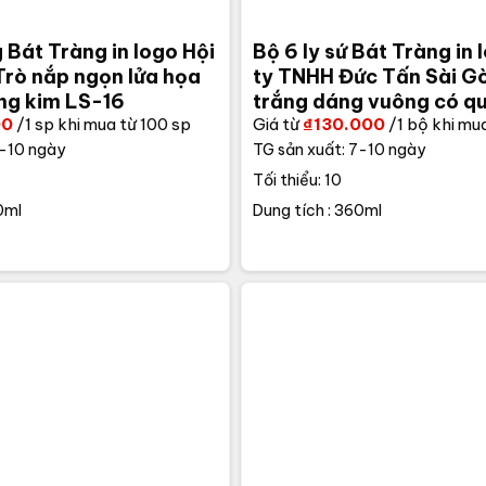
 Bát Tràng in logo Hội
Bộ 6 ly sứ Bát Tràng in
rò nắp ngọn lửa họa
ty TNHH Đức Tấn Sài G
àng kim LS-16
trắng dáng vuông có qu
00
/1 sp khi mua từ 100 sp
Giá từ
₫
130.000
/1 bộ khi mu
7-10 ngày
TG sản xuất: 7-10 ngày
Tối thiểu: 10
0ml
Dung tích : 360ml