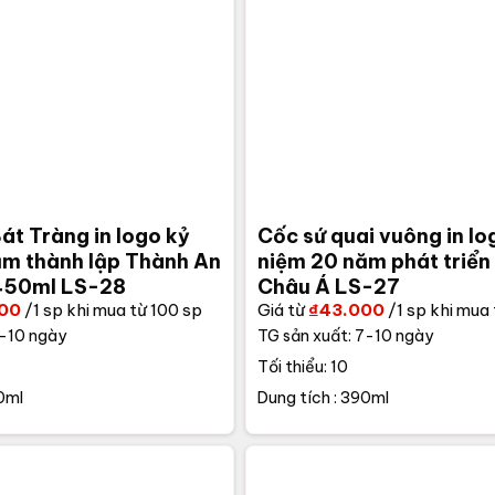
át Tràng in logo kỷ
Cốc sứ quai vuông in lo
ăm thành lập Thành An
niệm 20 năm phát triển
 450ml LS-28
Châu Á LS-27
000
/1 sp khi mua từ 100 sp
Giá từ
₫
43.000
/1 sp khi mua 
7-10 ngày
TG sản xuất: 7-10 ngày
Tối thiểu: 10
0ml
Dung tích : 390ml