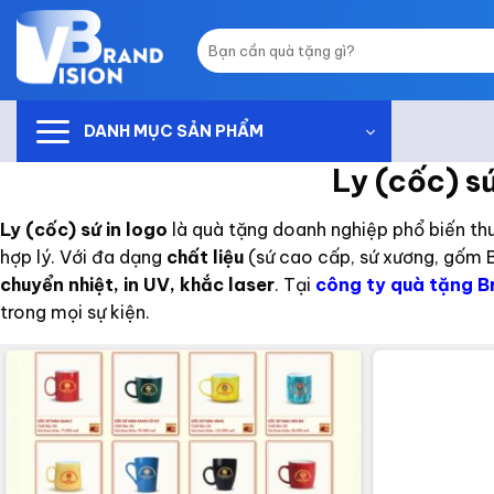
Skip
to
Tìm
kiếm:
content
DANH MỤC SẢN PHẨM
Ly (cốc) s
Ly (cốc) sứ in logo
là quà tặng doanh nghiệp phổ biến thu
hợp lý. Với đa dạng
chất liệu
(sứ cao cấp, sứ xương, gốm 
chuyển nhiệt, in UV, khắc laser
. Tại
công ty quà tặng B
trong mọi sự kiện.