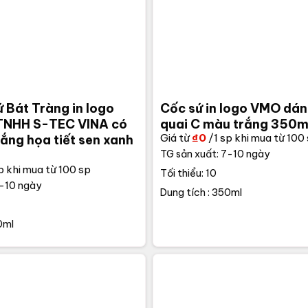
ứ Bát Tràng in logo
Cốc sứ in logo VMO dán
NHH S-TEC VINA có
quai C màu trắng 350m
Giá từ
₫
0
/1 sp khi mua từ 100
ắng họa tiết sen xanh
TG sản xuất: 7-10 ngày
p khi mua từ 100 sp
Tối thiểu: 10
7-10 ngày
Dung tích : 350ml
0ml