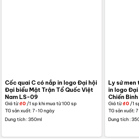
Cốc quai C có nắp in logo Đại hội
Ly sứ men 
Đại biểu Mặt Trận Tổ Quốc Việt
in logo Đại
Nam LS-09
Chiến Bin
Giá từ
₫
0
/1 sp khi mua từ 100 sp
Giá từ
₫
0
/1 s
TG sản xuất: 7-10 ngày
TG sản xuất: 
Dung tích : 350ml
Dung tích : 35