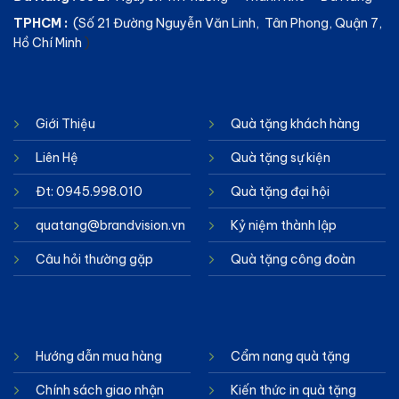
TPHCM :
(Số 21 Đường Nguyễn Văn Linh, Tân Phong, Quận 7,
Hồ Chí Minh
)
Giới Thiệu
Quà tặng khách hàng
Liên Hệ
Quà tặng sự kiện
Đt: 0945.998.010
Quà tặng đại hội
quatang@brandvision.vn
Kỷ niệm thành lập
Câu hỏi thường gặp
Quà tặng công đoàn
Hướng dẫn mua hàng
Cẩm nang quà tặng
Chính sách giao nhận
Kiến thức in quà tặng