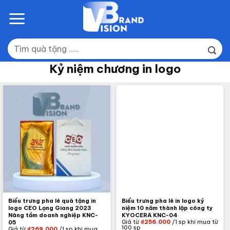
Skip
to
content
Tìm
kiếm:
Kỷ niệm chương in logo
Biểu trưng pha lê quà tặng in
Biểu trưng pha lê in logo kỷ
logo CEO Lạng Giang 2023
niệm 10 năm thành lập công ty
Nâng tầm doanh nghiệp KNC-
KYOCERA KNC-04
Giá từ
₫
256.000
/1 sp khi mua từ
05
100 sp
Giá từ
₫
269.000
/1 sp khi mua