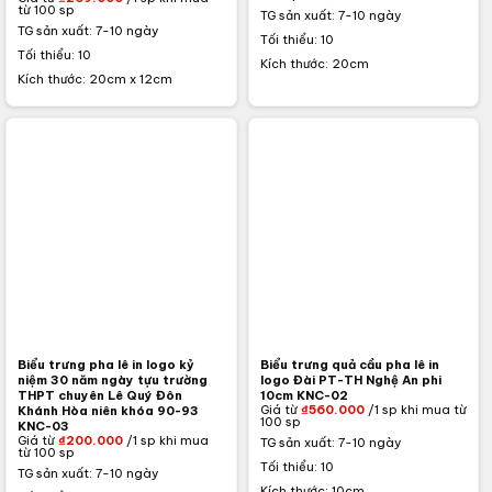
từ 100 sp
TG sản xuất: 7-10 ngày
TG sản xuất: 7-10 ngày
Tối thiểu: 10
Tối thiểu: 10
Kích thước: 20cm
Kích thước: 20cm x 12cm
Biểu trưng pha lê in logo kỷ
Biểu trưng quả cầu pha lê in
niệm 30 năm ngày tựu trường
logo Đài PT-TH Nghệ An phi
THPT chuyên Lê Quý Đôn
10cm KNC-02
Giá từ
₫
560.000
/1 sp khi mua từ
Khánh Hòa niên khóa 90-93
100 sp
KNC-03
Giá từ
₫
200.000
/1 sp khi mua
TG sản xuất: 7-10 ngày
từ 100 sp
Tối thiểu: 10
TG sản xuất: 7-10 ngày
Kích thước: 10cm