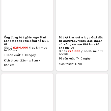
Ống đựng bút gỗ in logo Minh
Bút ký kim loại in logo Quỹ đầu
Long 2 ngăn kèm đồng hồ ODB-
tư CARLYLEVN màu đen khoen
01
cài vàng có họa tiết hình tổ
Giá từ
₫
284.000
/1 sp khi mua
ong BK-01
từ 100 sp
Giá từ
₫
75.000
/1 sp khi mua từ
100 sp
TG sản xuất: 7-10 ngày
TG sản xuất: 7-10 ngày
Kích thước: 22cm x 9cm x
Kích thước: 13cm
10.4cm