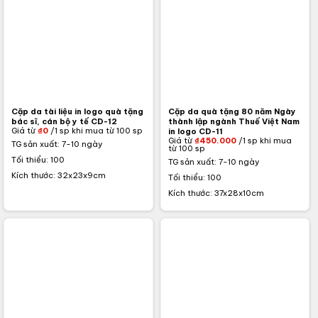
Cặp da tài liệu in logo quà tặng
Cặp da quà tặng 80 năm Ngày
bác sĩ, cán bộ y tế CD-12
thành lập ngành Thuế Việt Nam
Giá từ
₫
0
/1 sp khi mua từ 100 sp
in logo CD-11
Giá từ
₫
450.000
/1 sp khi mua
TG sản xuất: 7-10 ngày
từ 100 sp
Tối thiểu: 100
TG sản xuất: 7-10 ngày
Kích thước: 32x23x9cm
Tối thiểu: 100
Kích thước: 37x28x10cm