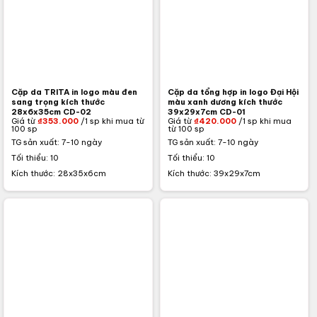
Cặp da TRITA in logo màu đen
Cặp da tổng hợp in logo Đại Hội
sang trọng kích thước
màu xanh dương kích thước
28x6x35cm CD-02
39x29x7cm CD-01
Giá từ
₫
353.000
/1 sp khi mua từ
Giá từ
₫
420.000
/1 sp khi mua
100 sp
từ 100 sp
TG sản xuất: 7-10 ngày
TG sản xuất: 7-10 ngày
Tối thiểu: 10
Tối thiểu: 10
Kích thước: 28x35x6cm
Kích thước: 39x29x7cm