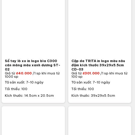
Sổ tay lò xo in logo bìa C300
Cặp da TRITA in logo màu nâu
cán màng màu xanh dương ST-
đậm kích thước 39x29x5.5cm
02
CD-03
Giá từ
₫
40.000
/1 sp khi mua từ
Giá từ
₫
301.000
/1 sp khi mua từ
1000 sp
100 sp
TG sản xuất: 7-10 ngày
TG sản xuất: 7-10 ngày
Tối thiểu: 100
Tối thiểu: 100
Kích thước: 14.5cm x 20.5cm
Kích thước: 39x29x5.5cm