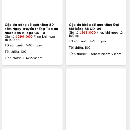
Cặp da công sở quà tặng 80
Cặp da khóa số quà tặng Đại
năm Ngày truyền thống Tòa án
hội Đảng Bộ CD-09
Giá từ
₫
913.000
/1 sp khi mua từ
Nhân dân in logo CD-10
100 sp
Giá từ
₫
299.000
/1 sp khi mua
từ 100 sp
TG sản xuất: 7-10 ngày
TG sản xuất: 7-10 ngày
Tối thiểu: 100
Tối thiểu: 100
Kích thước: 39cm x 26cm x 6cm
Kích thước: 34x27x6cm