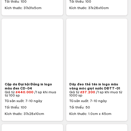
Tối thiểu: 100
Tối thiểu: 100
Kích thước: 37x31x5cm
Kích thước: 37x28x10cm
Cặp da Đại hội Đảng in logo
Dây đeo thẻ tên in logo màu
màu đen CD-04
vàng móc giọt nước DĐTT-01
Giá từ
₫
440.000
/1 sp khi mua
Giá từ
₫
37.200
/1 sp khi mua từ
từ 100 sp
1000 sp
TG sản xuất: 7-10 ngày
TG sản xuất: 7-10 ngày
Tối thiểu: 100
Tối thiểu: 50
Kích thước: 37x28x10cm
Kích thước: 1.0cm x 45cm