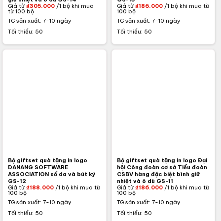
Giá từ
₫
305.000
/1 bộ khi mua
Giá từ
₫
186.000
/1 bộ khi mua từ
từ 100 bộ
100 bộ
TG sản xuất: 7-10 ngày
TG sản xuất: 7-10 ngày
Tối thiểu: 50
Tối thiểu: 50
Bộ giftset quà tặng in logo
Bộ giftset quà tặng in logo Đại
DANANG SOFTWARE
hội Công đoàn cơ sở Tiểu đoàn
ASSOCIATION sổ da và bút ký
CSBV hàng đặc biệt bình giữ
GS-12
nhiệt và ô dù GS-11
Giá từ
₫
188.000
/1 bộ khi mua từ
Giá từ
₫
186.000
/1 bộ khi mua từ
100 bộ
100 bộ
TG sản xuất: 7-10 ngày
TG sản xuất: 7-10 ngày
Tối thiểu: 50
Tối thiểu: 50