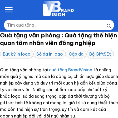
Skip
to
content
Tìm
kiếm:
Quà tặng văn phòng : Quà tặng thể hiện
quan tâm nhân viên đông nghiệp
Bút ký in logo
Sổ da in logo
Cặp da
Bộ GiftSEt
Quà tặng văn phòng tại
quà tặng BrandVision
là những
món quà ý nghĩa mà còn là công cụ chiến lược giúp doanh
nghiệp xây dựng và duy trì mối quan hệ gắn kết giữa công
ty và nhân viên. Những sản phẩm cao cấp như bút ký
khắc logo, sổ da sang trọng, cặp da thời thượng và bộ
giftset tinh tế không chỉ mang lại giá trị sử dụng thiết thực
mà còn thể hiện sự trân trọng, uy tín và cam kết của
doanh nghiệp đối với đội ngũ nhân sự.