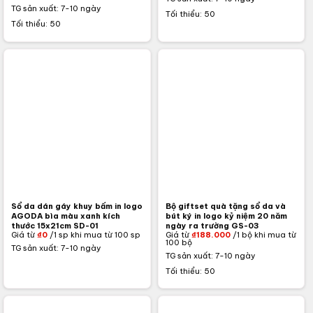
TG sản xuất: 7-10 ngày
Tối thiểu: 50
Tối thiểu: 50
Sổ da dán gáy khuy bấm in logo
Bộ giftset quà tặng sổ da và
AGODA bìa màu xanh kích
bút ký in logo kỷ niệm 20 năm
thước 15x21cm SD-01
ngày ra trường GS-03
Giá từ
₫
0
/1 sp khi mua từ 100 sp
Giá từ
₫
188.000
/1 bộ khi mua từ
100 bộ
TG sản xuất: 7-10 ngày
TG sản xuất: 7-10 ngày
Tối thiểu: 50