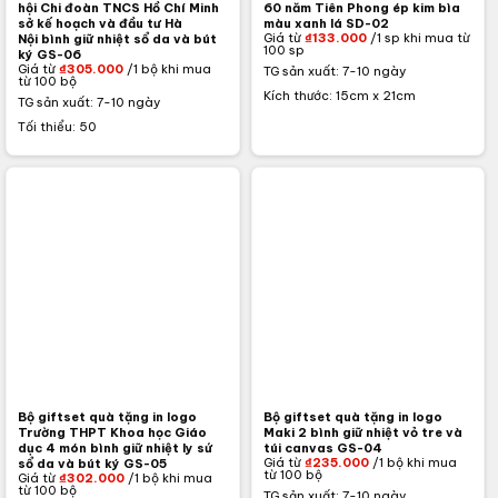
hội Chi đoàn TNCS Hồ Chí Minh
60 năm Tiên Phong ép kim bìa
sở kế hoạch và đầu tư Hà
màu xanh lá SD-02
Giá từ
₫
133.000
/1 sp khi mua từ
Nội bình giữ nhiệt sổ da và bút
100 sp
ký GS-06
Giá từ
₫
305.000
/1 bộ khi mua
TG sản xuất: 7-10 ngày
từ 100 bộ
Kích thước: 15cm x 21cm
TG sản xuất: 7-10 ngày
Tối thiểu: 50
Bộ giftset quà tặng in logo
Bộ giftset quà tặng in logo
Trường THPT Khoa học Giáo
Maki 2 bình giữ nhiệt vỏ tre và
dục 4 món bình giữ nhiệt ly sứ
túi canvas GS-04
Giá từ
₫
235.000
/1 bộ khi mua
sổ da và bút ký GS-05
từ 100 bộ
Giá từ
₫
302.000
/1 bộ khi mua
từ 100 bộ
TG sản xuất: 7-10 ngày