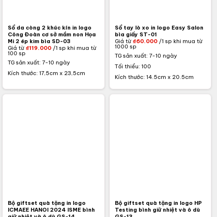
Sổ da còng 2 khúc kín in logo
Sổ tay lò xo in logo Easy Salon
Công Đoàn cơ sở mầm non Họa
bìa giấy ST-01
Giá từ
₫
60.000
/1 sp khi mua từ
Mi 2 ép kim bìa SD-03
1000 sp
Giá từ
₫
119.000
/1 sp khi mua từ
100 sp
TG sản xuất: 7-10 ngày
TG sản xuất: 7-10 ngày
Tối thiểu: 100
Kích thước: 17,5cm x 23,5cm
Kích thước: 14.5cm x 20.5cm
Bộ giftset quà tặng in logo
Bộ giftset quà tặng in logo HP
ICMAEE HANOI 2024 ISME bình
Testing bình giữ nhiệt và ô dù
giữ nhiệt và ô dù GS-14
GS-13