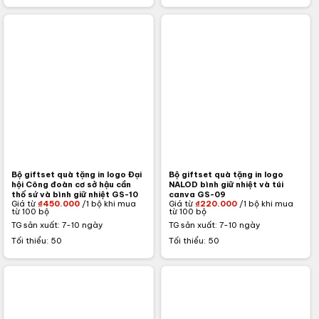
Bộ giftset quà tặng in logo Đại
Bộ giftset quà tặng in logo
hội Công đoàn cơ sở hậu cần
NALOD bình giữ nhiệt và túi
thố sứ và bình giữ nhiệt GS-10
canva GS-09
Giá từ
₫
450.000
/1 bộ khi mua
Giá từ
₫
220.000
/1 bộ khi mua
từ 100 bộ
từ 100 bộ
TG sản xuất: 7-10 ngày
TG sản xuất: 7-10 ngày
Tối thiểu: 50
Tối thiểu: 50