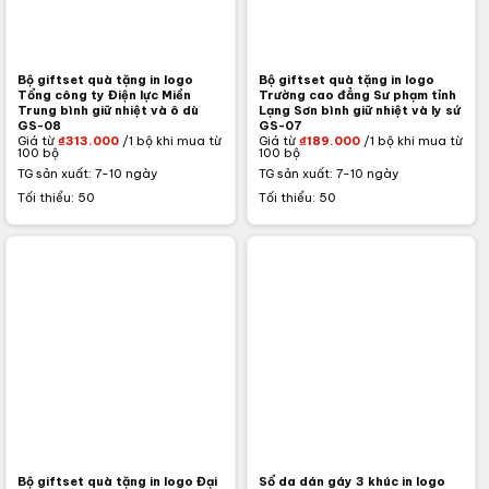
Bộ giftset quà tặng in logo
Bộ giftset quà tặng in logo
Tổng công ty Điện lực Miền
Trường cao đẳng Sư phạm tỉnh
Trung bình giữ nhiệt và ô dù
Lạng Sơn bình giữ nhiệt và ly sứ
GS-08
GS-07
Giá từ
₫
313.000
/1 bộ khi mua từ
Giá từ
₫
189.000
/1 bộ khi mua từ
100 bộ
100 bộ
TG sản xuất: 7-10 ngày
TG sản xuất: 7-10 ngày
Tối thiểu: 50
Tối thiểu: 50
Bộ giftset quà tặng in logo Đại
Sổ da dán gáy 3 khúc in logo