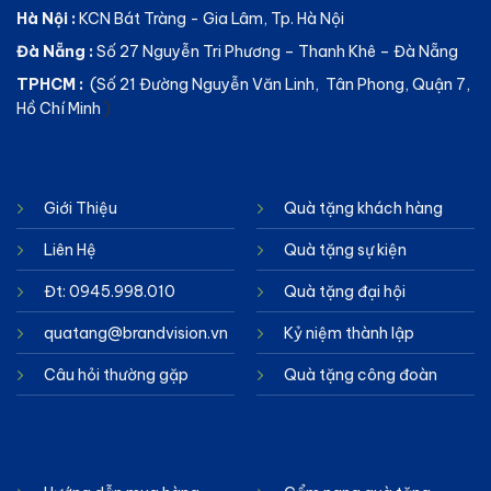
Hà Nội :
KCN Bát Tràng - Gia Lâm, Tp. Hà Nội
Đà Nẵng :
Số 27 Nguyễn Tri Phương – Thanh Khê – Đà Nẵng
TPHCM :
(Số 21 Đường Nguyễn Văn Linh, Tân Phong, Quận 7,
Hồ Chí Minh
)
Giới Thiệu
Quà tặng khách hàng
Liên Hệ
Quà tặng sự kiện
Đt: 0945.998.010
Quà tặng đại hội
quatang@brandvision.vn
Kỷ niệm thành lập
Câu hỏi thường gặp
Quà tặng công đoàn