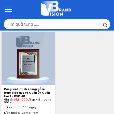
Skip
to
content
Tìm
kiếm:
Bảng vinh danh khung gỗ in
logo biểu dương Quận ủy Quận
Hải An BVD-01
Giá từ
₫
521.000
/1 sp khi mua từ
100 sp
TG sản xuất: 7-10 ngày
Kích thước: 12cm x 17cm