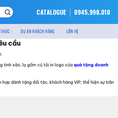
CATALOGUE
0945.998.010
 THỨC
DỰ ÁN KHÁCH HÀNG
LIÊN HỆ
yêu cầu
m.
 tinh xảo, lọ gốm củ tỏi in logo của
quà tặng doanh
h hợp dành tặng đối tác, khách hàng VIP, thể hiện sự trân