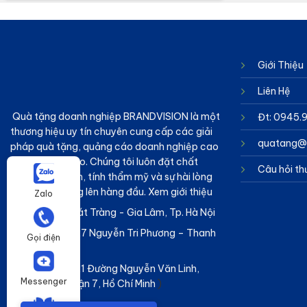
Giới Thiệu
Liên Hệ
Quà tặng doanh nghiệp BRANDVISION
là một
Đt: 0945.
thương hiệu uy tín chuyên cung cấp các giải
quatang@b
pháp quà tặng, quảng cáo doanh nghiệp cao
cấp và sáng tạo. Chúng tôi luôn đặt chất
Câu hỏi t
lượng sản phẩm, tính thẩm mỹ và sự hài lòng
của khách hàng lên hàng đầu.
Xem giới thiệu
Zalo
Hà Nội :
KCN Bát Tràng - Gia Lâm, Tp. Hà Nội
Đà Nẵng :
Số 27 Nguyễn Tri Phương – Thanh
Gọi điện
Khê – Đà Nẵng
TPHCM :
(Số 21 Đường Nguyễn Văn Linh,
Messenger
Tân Phong, Quận 7, Hồ Chí Minh
)