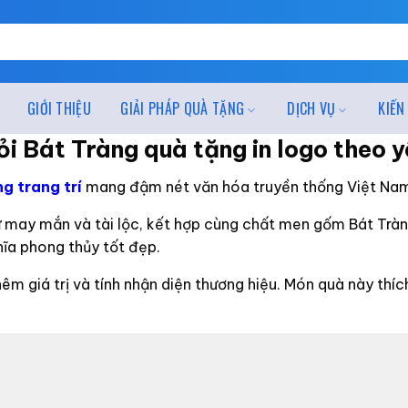
GIỚI THIỆU
GIẢI PHÁP QUÀ TẶNG
DỊCH VỤ
KIẾN
ỏi Bát Tràng quà tặng in logo theo 
g trang trí
mang đậm nét văn hóa truyền thống Việt Na
 may mắn và tài lộc, kết hợp cùng chất men gốm Bát Tràng
ĩa phong thủy tốt đẹp.
hêm giá trị và tính nhận diện thương hiệu. Món quà này thíc