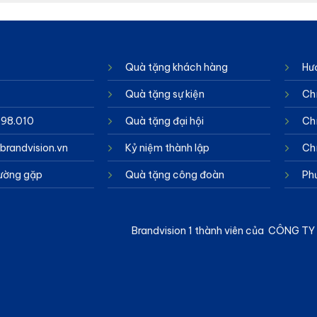
Quà tặng khách hàng
Hư
Quà tặng sự kiện
Ch
998.010
Quà tặng đại hội
Chí
randvision.vn
Kỷ niệm thành lập
Ch
hường gặp
Quà tặng công đoàn
Ph
Brandvision 1 thành viên của CÔNG 