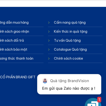
ớng dẫn mua hàng
Cẩm nang quà tặng
ính sách giao nhận
Kiến thức in quà tặng
nh sách đổi trả
Tư vấn Quà tặng
ính sách bảo mật
Catalogue Quà tặng
ương thức thanh toán
Chính sách cookie
TY CỔ PHẦN BRAND GIFT
Quà tặng BrandVision
1