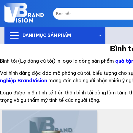
Skip
to
Tìm
kiếm:
content
DANH MỤC SẢN PHẨM
Bình t
Bình tỏi (Lọ dáng củ tỏi) in logo là dòng sản phẩm
quà tặn
Với hình dáng độc đáo mô phỏng củ tỏi, biểu tượng cho sự
nghiệp BrandVision
mang đến cho người nhận nhiều ý ngh
Logo được in ấn tinh tế trên thân bình tỏi càng làm tăng t
trọng và gu thẩm mỹ tinh tế của người tặng.