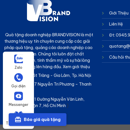
Giới Thiệu
Liên Hệ
Quà tặng doanh nghiệp BRANDVISION
là một
Đt: 0945.
thương hiệu uy tín chuyên cung cấp các giải
quatang@b
pháp quà tặng, quảng cáo doanh nghiệp cao
cấp và sáng tạo. Chúng tôi luôn đặt chất
Câu hỏi t
lượng sản phẩm, tính thẩm mỹ và sự hài lòng
của khách hàng lên hàng đầu.
Xem giới thiệu
Zalo
Hà Nội :
KCN Bát Tràng - Gia Lâm, Tp. Hà Nội
Đà Nẵng :
Số 27 Nguyễn Tri Phương – Thanh
Gọi điện
Khê – Đà Nẵng
TPHCM :
(Số 21 Đường Nguyễn Văn Linh,
Messenger
Tân Phong, Quận 7, Hồ Chí Minh
)
Báo giá quà tặng
Tải catalogue