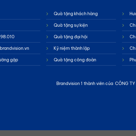
Quà tặng khách hàng
Hư
Quà tặng sự kiện
Ch
998.010
Quà tặng đại hội
Chí
randvision.vn
Kỷ niệm thành lập
Ch
hường gặp
Quà tặng công đoàn
Ph
Brandvision 1 thành viên của CÔNG 