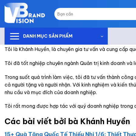
Skip
to
Tìm
kiếm:
content
DANH MỤC SẢN PHẨM
Tôi là Khánh Huyền, là chuyên gia tư vấn và cung cấp qu
Tôi đã tốt nghiệp chuyên ngành Quản trị kinh doanh và l
Trong suốt quá trình làm việc, tôi đã tư vấn thành côn
cả người tặng và người nhận. Với kinh nghiệm và kiến th
nhu cầu và mục đích của doanh nghiệp.
Tôi rất mong được hợp tác với quý doanh nghiệp trong c
Các bài viết bởi bà Khánh Huyền
15+ Quà Tặng Quốc Tế Thiếu Nhi 1/6: Thiết Thực