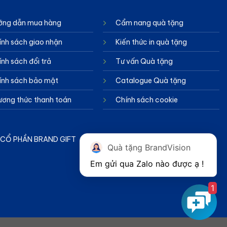
ớng dẫn mua hàng
Cẩm nang quà tặng
ính sách giao nhận
Kiến thức in quà tặng
nh sách đổi trả
Tư vấn Quà tặng
ính sách bảo mật
Catalogue Quà tặng
ương thức thanh toán
Chính sách cookie
TY CỔ PHẦN BRAND GIFT
Quà tặng BrandVision
1