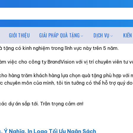
GIỚI THIỆU
GIẢI PHÁP QUÀ TẶNG
DỊCH VỤ
KIẾN
à tặng có kinh nghiệm trong lĩnh vực này trên 5 năm.
àm việc cho công ty BrandVision với vị trí chuyên viên tư 
g cho hàng trăm khách hàng lựa chọn quà tặng phù hợp với 
ức chuyên môn của mình, tôi tin tưởng có thể hỗ trợ quý d
ác dự án sắp tới. Trân trọng cảm ơn!
, Ý Nghĩa, In Logo Tối Ưu Ngân Sách