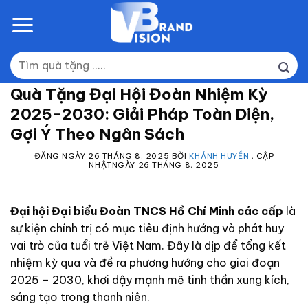
Skip
to
content
Tìm
kiếm:
Quà Tặng Đại Hội Đoàn Nhiệm Kỳ
2025-2030: Giải Pháp Toàn Diện,
Gợi Ý Theo Ngân Sách
ĐĂNG NGÀY
26 THÁNG 8, 2025
BỞI
KHÁNH HUYỀN
, CẬP
NHẬTNGÀY
26 THÁNG 8, 2025
Đại hội Đại biểu Đoàn TNCS Hồ Chí Minh các cấp
là
sự kiện chính trị có mục tiêu định hướng và phát huy
vai trò của tuổi trẻ Việt Nam. Đây là dịp để tổng kết
nhiệm kỳ qua và đề ra phương hướng cho giai đoạn
2025 – 2030, khơi dậy mạnh mẽ tinh thần xung kích,
sáng tạo trong thanh niên.