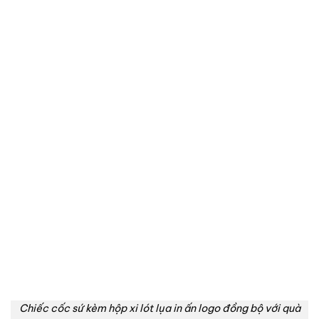
Chiếc cốc sứ kèm hộp xi lót lụa in ấn logo đồng bộ với quà