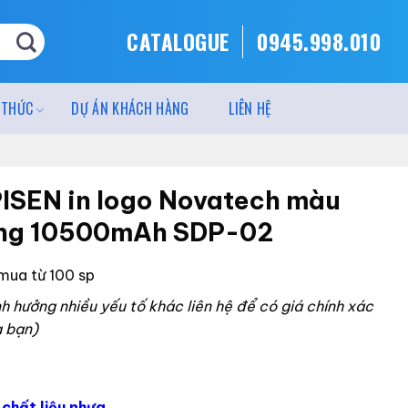
CATALOGUE
0945.998.010
 THỨC
DỰ ÁN KHÁCH HÀNG
LIÊN HỆ
PISEN in logo Novatech màu
ợng 10500mAh SDP-02
 mua từ 100 sp
 hưởng nhiều yếu tố khác liên hệ để có giá chính xác
a bạn)
chất liệu nhựa