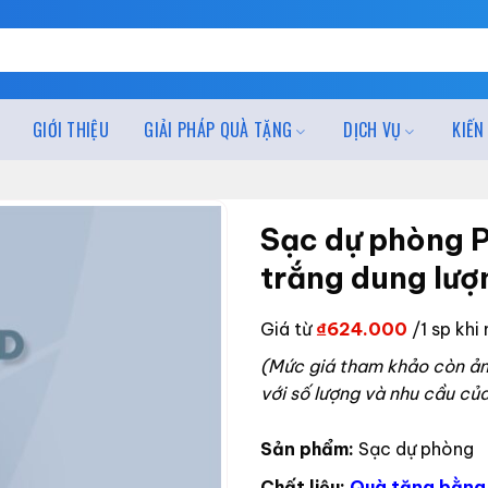
GIỚI THIỆU
GIẢI PHÁP QUÀ TẶNG
DỊCH VỤ
KIẾN
Sạc dự phòng 
trắng dung lư
Giá từ
₫
624.000
/1 sp khi
(Mức giá tham khảo còn ảnh
với số lượng và nhu cầu củ
Sản phẩm:
Sạc dự phòng
Chất liệu:
Quà tặng bằng 