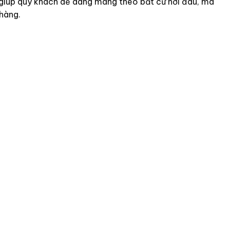
, giúp quý khách dễ dàng mang theo bất cứ nơi đâu, mà
hàng.