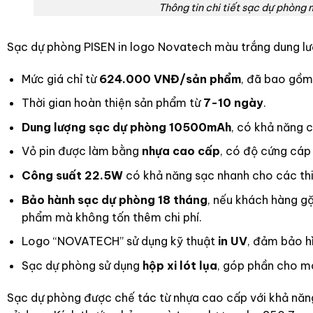
Thông tin chi tiết sạc dự phòn
Sạc dự phòng PISEN in logo Novatech màu trắng dung l
Mức giá chỉ từ
624.000 VNĐ/sản phẩm
, đã bao gồm 
Thời gian hoàn thiện sản phẩm từ
7-10 ngày
.
Dung lượng sạc dự phòng 10500mAh
, có khả năng c
Vỏ pin được làm bằng
nhựa cao cấp
, có độ cứng cáp 
Công suất 22.5W
có khả năng sạc nhanh cho các thiế
Bảo hành sạc dự phòng 18 tháng
, nếu khách hàng gặ
phẩm mà không tốn thêm chi phí.
Logo “NOVATECH” sử dụng kỹ thuật
in UV
, đảm bảo hì
Sạc dự phòng sử dụng
hộp xi lót lụa
, góp phần cho m
Sạc dự phòng được chế tác từ nhựa cao cấp với khả năng 