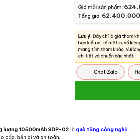
624.
Giá mỗi sản phẩm:
62.400.00
Tổng giá:
Lưu ý:
Đây chỉ là giá tham k
bạn kiểu in, số mặt in, số lượ
mang tính tham khảo. Vui lòn
chi tiết và chuẩn xác nhất.
Chat Zalo
H
ung lượng 10500mAh SDP-02
là
quà tặng công nghệ
,
ao cấp, bền bỉ và an toàn.