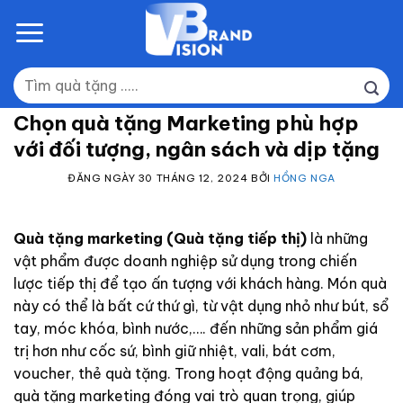
Skip
to
content
Tìm
kiếm:
Chọn quà tặng Marketing phù hợp
với đối tượng, ngân sách và dịp tặng
ĐĂNG NGÀY
30 THÁNG 12, 2024
BỞI
HỒNG NGA
Quà tặng marketing (Quà tặng tiếp thị)
là những
vật phẩm được doanh nghiệp sử dụng trong chiến
lược tiếp thị để tạo ấn tượng với khách hàng. Món quà
này có thể là bất cứ thứ gì, từ vật dụng nhỏ như bút, sổ
tay, móc khóa, bình nước,…. đến những sản phẩm giá
trị hơn như cốc sứ, bình giữ nhiệt, vali, bát cơm,
voucher, thẻ quà tặng. Trong hoạt động quảng bá,
quà tặng marketing đóng vai trò quan trọng, giúp