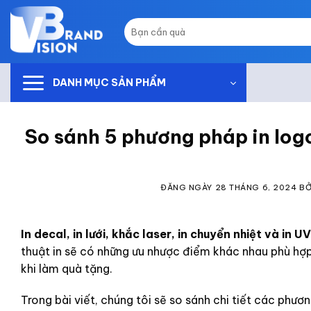
Skip
to
Tìm
kiếm:
content
DANH MỤC SẢN PHẨM
So sánh 5 phương pháp in logo
ĐĂNG NGÀY
28 THÁNG 6, 2024
BỞ
In decal, in lưới, khắc laser, in chuyển nhiệt và in UV
thuật in sẽ có những ưu nhược điểm khác nhau phù hợp
khi làm quà tặng.
Trong bài viết, chúng tôi sẽ so sánh chi tiết các phươ