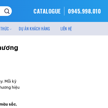
CATALOGUE
0945.998.010
 THỨC
DỰ ÁN KHÁCH HÀNG
LIÊN HỆ
thương
ay. Mỗi kỹ
thương hiệu
 màu sắc,