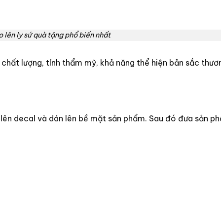
go lên ly sứ quà tặng phổ biến nhất
 chất lượng, tính thẩm mỹ, khả năng thể hiện bản sắc thươ
ảnh lên decal và dán lên bề mặt sản phẩm. Sau đó đưa sản p