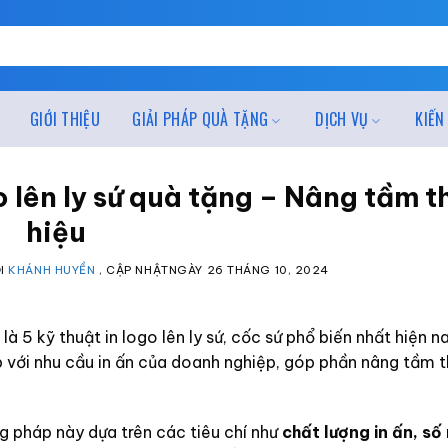
GIỚI THIỆU
GIẢI PHÁP QUÀ TẶNG
DỊCH VỤ
KIẾN
 lên ly sứ quà tặng – Nâng tầm 
hiệu
I
KHÁNH HUYỀN
, CẬP NHẬTNGÀY
26 THÁNG 10, 2024
là 5 kỹ thuật in logo lên ly sứ, cốc sứ phổ biến nhất hiện n
 với nhu cầu in ấn của doanh nghiệp, góp phần nâng tầm 
ng pháp này dựa trên các tiêu chí như
chất lượng in ấn, số