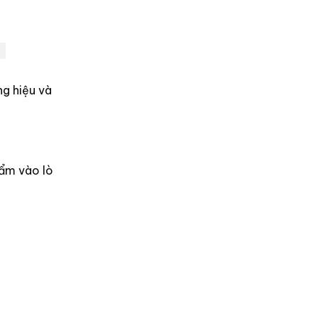
ng hiệu và
hẩm vào lò