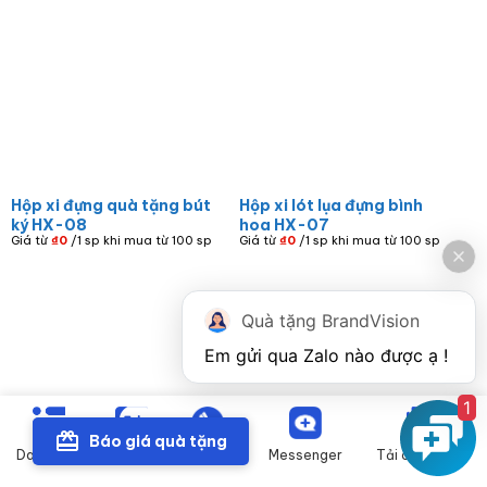
Hộp xi đựng quà tặng bút
Hộp xi lót lụa đựng bình
ký HX-08
hoa HX-07
Giá từ
₫
0
/1 sp khi mua từ 100 sp
Giá từ
₫
0
/1 sp khi mua từ 100 sp
Quà tặng BrandVision
1
Báo giá quà tặng
Danh mục
Zalo
Gọi điện
Messenger
Tải catalogue