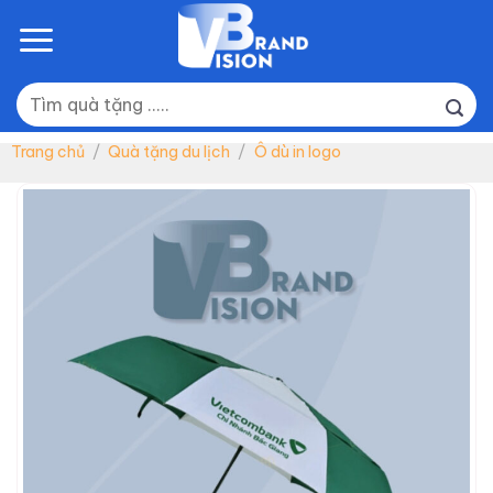
Skip
to
content
Tìm
kiếm:
Trang chủ
/
Quà tặng du lịch
/
Ô dù in logo