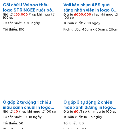
Gối chữ U Velboa thêu
Vali kéo nhựa ABS quà
logo STRINGEE ruột bông
tặng nhân viên in logo GB
Giá từ
₫
55.000
/1 sp khi mua từ
Giá từ
₫
600.000
/1 sp khi mua từ
màu đỏ G-02
Steel size 24 VL-11
100 sp
100 sp
TG sản xuất: 7-10 ngày
TG sản xuất: 7-10 ngày
Tối thiểu: 100
Kích thước: 40cm x 60cm x 26cm
Ô gấp 2 tự động 1 chiều
Ô gấp 3 tự động 2 chiều
màu xanh chuối in logo
màu xanh dương in logo
Giá từ
₫
0
/1 sp khi mua từ 100 sp
Giá từ
₫
0
/1 sp khi mua từ 100 sp
SEV OD-07
VIB OD-02
TG sản xuất: 10-15 ngày
TG sản xuất: 10-15 ngày
Tối thiểu: 50
Tối thiểu: 50