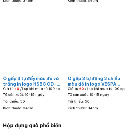
Kích thước: 34cm
Kích thước: 34cm
Ô gấp 3 tự đẩy màu đỏ và
Ô gấp 3 tự động 2 chiều
trắng in logo HSBC OD-
màu đỏ in logo VESPA
Giá từ
₫
0
/1 sp khi mua từ 100 sp
Giá từ
₫
0
/1 sp khi mua từ 100 sp
03
OD-05
TG sản xuất: 10-15 ngày
TG sản xuất: 10-15 ngày
Tối thiểu: 50
Tối thiểu: 50
Kích thước: 34cm
Kích thước: 34cm
Hộp đựng quà phổ biến