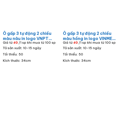
Ô gấp 3 tự động 2 chiều
Ô gấp 3 tự động 2 chiều
màu nâu in logo VNPT
màu hồng in logo VINMEC
Giá từ
₫
0
/1 sp khi mua từ 100 sp
Giá từ
₫
0
/1 sp khi mua từ 100 sp
OD-08
VIEW OD-01
TG sản xuất: 10-15 ngày
TG sản xuất: 10-15 ngày
Tối thiểu: 50
Tối thiểu: 50
Kích thước: 34cm
Kích thước: 34cm