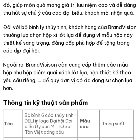
đó, giúp món quà mang giá trị lưu niệm cao và dễ dàng
thu hút sự chú ý của các đại biểu, khách mời nhận quà.
Đối với bộ bình ly thủy tinh, khách hàng của BrandVision
thường lựa chọn hộp xi lót lụa để đựng vì mẫu hộp này
thiết kế sang trọng, đẳng cấp phù hợp để tặng trong
các dịp đại hội.
Ngoài ra, BrandVisison còn cung cấp thêm các mẫu
hộp như hộp diêm quai xách lót lụa, hộp thiết kế theo
yêu cầu riêng,…. để quý đơn vị có đa dạng sự chọn lựa
hơn.
Thông tin kỹ thuật sản phẩm
Bộ bình 6 cốc thủy tinh
DELI in logo Đại hội Đại
Màu
Tên
Trong suốt
biểu Ủy ban MTTQ xã
sắc
Tân Việt dáng bầu