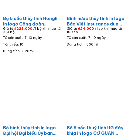
Bộ 6 cốc thủy tinh Hongli
Bình nước thủy tinh in logo
in logo Công đoàn
Bảo Việt Insurance dung
Giá từ
₫
228.000
/1 bộ khi mua từ
Giá từ
₫
24.000
/1 sp khi mua từ
Minimart dáng bầu trứng
tích 500ml BNTT-01
100 bộ
100 sp
tròn màu trắng LTT-77
TG sản xuất: 7-10 ngày
TG sản xuất: 7-10 ngày
Tối thiểu: 10
Dung tích : 500ml
Dung tích : 320ml
Bộ bình thủy tinh in logo
Bộ 6 cốc thuỷ tinh UG đáy
Đại hội Đại biểu Ủy ban
khía in logo CƠ QUAN