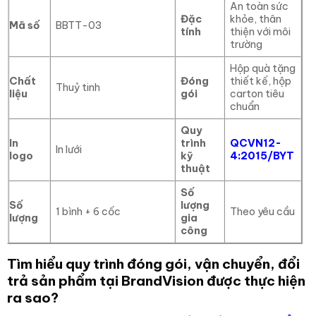
An toàn sức
Đặc
khỏe, thân
Mã số
BBTT-03
tính
thiện với môi
trường
Hộp quà tặng
Chất
Đóng
thiết kế, hộp
Thuỷ tinh
liệu
gói
carton tiêu
chuẩn
Quy
In
trình
QCVN12-
In lưới
logo
kỹ
4:2015/BYT
thuật
Số
Số
lượng
1 bình + 6 cốc
Theo yêu cầu
lượng
gia
công
Tìm hiểu quy trình đóng gói, vận chuyển, đổi
trả sản phẩm tại BrandVision được thực hiện
ra sao?