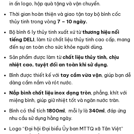
in ấn logo, hộp quà tặng và vận chuyển.
Thời gian hoàn thiện và giao tận tay bộ bình cốc
thủy tinh trong vòng
7 – 10 ngày.
Bộ bình 6 ly thủy tinh xuất xứ từ
thương hiệu nổi
tiếng DELI
, làm từ chất liệu thủy tinh cao cấp, mang
đến sự an toàn cho sức khỏe người dùng.
Sản phẩm được làm từ
chất liệu thủy tinh, chịu
nhiệt cao, tuyệt đối an toàn khi sử dụng.
Bình được thiết kế với
tay cầm vừa vặn
, giúp bạn dễ
dàng cầm nắm và rót nước.
Nắp bình chất liệu inox dạng tròn
, phẳng, khít với
miệng bình, giúp giữ nhiệt tốt và ngăn nước tràn.
Bình có thể tích
1800ml
, mỗi ly là
340ml
, đáp ứng
nhu cầu sử dụng hằng ngày.
Logo “Đại hội Đại biểu Ủy ban MTTQ xã Tân Việt”