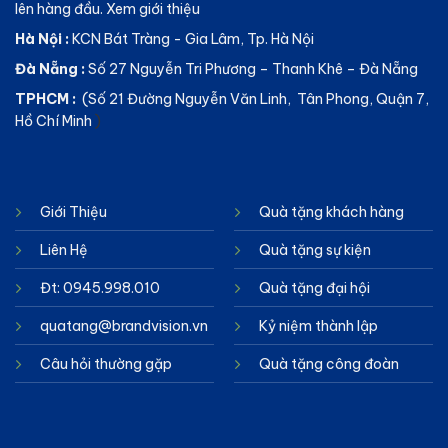
lên hàng đầu.
Xem giới thiệu
Hà Nội :
KCN Bát Tràng - Gia Lâm, Tp. Hà Nội
Đà Nẵng :
Số 27 Nguyễn Tri Phương – Thanh Khê – Đà Nẵng
TPHCM :
(Số 21 Đường Nguyễn Văn Linh, Tân Phong, Quận 7,
Hồ Chí Minh
)
Giới Thiệu
Quà tặng khách hàng
Liên Hệ
Quà tặng sự kiện
Đt: 0945.998.010
Quà tặng đại hội
quatang@brandvision.vn
Kỷ niệm thành lập
Câu hỏi thường gặp
Quà tặng công đoàn