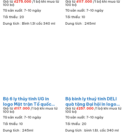
Giá từ
₫
275.000
/1 bộ khi mua từ
Giá từ
₫
117.000
/1 bộ khi mua từ
MTTQ xã Đức Long màu
ĐIỀU TRA HÌNH SỰ KHU
100 bộ
100 bộ
vàng dáng trụ BBTT-02
KHU VỰC 3/QC PKKQ làm
TG sản xuất: 7-10 ngày
TG sản xuất: 7-10 ngày
quà tặng dáng trụ 245ml
Tối thiểu: 20
Tối thiểu: 10
LTT-81
Dung tích : Bình 1,3l cốc 340 ml
Dung tích : 245ml
Bộ 6 ly thủy tinh UG in
Bộ bình ly thuỷ tinh DELI
logo Mặt trận Tổ quốc
quà tặng Đại hội in logo
Giá từ
₫
117.000
/1 bộ khi mua từ
Giá từ
₫
257.000
/1 bộ khi mua từ
Việt Nam dáng trụ đáy
Ủy ban MTTQ Việt Nam
100 bộ
100 bộ
khía LTT-78
màu xám BBTT-07
TG sản xuất: 7-10 ngày
TG sản xuất: 7-10 ngày
Tối thiểu: 10
Tối thiểu: 20
Dung tích : 245ml
Dung tích : bình 1,8l, cốc 340 ml