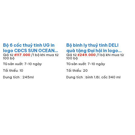
Bộ 6 cốc thuỷ tinh UG in
Bộ bình ly thuỷ tinh DELI
logo CĐCS SUN OCEAN
quà tặng Đại hội in logo
Giá từ
₫
117.000
/1 bộ khi mua từ
Giá từ
₫
249.000
/1 bộ khi mua từ
dáng trụ dung tích 245ml
Ủy ban MTTQ Việt Nam xã
100 bộ
100 bộ
LTT-80
Tân An màu vàng BBTT-
TG sản xuất: 7-10 ngày
TG sản xuất: 7-10 ngày
08
Tối thiểu: 10
Tối thiểu: 20
Dung tích : 245ml
Dung tích : bình 1,8l, cốc 340 ml