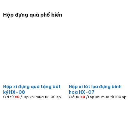
Hộp đựng quà phổ biến
Hộp xi đựng quà tặng bút
Hộp xi lót lụa đựng bình
ký HX-08
hoa HX-07
Giá từ
₫
0
/1 sp khi mua từ 100 sp
Giá từ
₫
0
/1 sp khi mua từ 100 sp