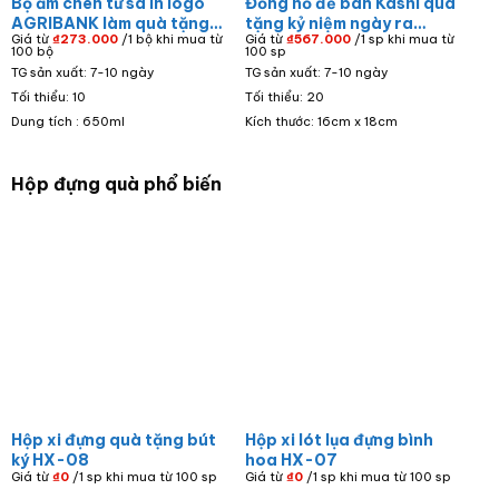
Bộ ấm chén tử sa in logo
Đồng hồ để bàn Kashi quà
AGRIBANK làm quà tặng
tặng kỷ niệm ngày ra
Giá từ
₫
273.000
/1 bộ khi mua từ
Giá từ
₫
567.000
/1 sp khi mua từ
doanh nghiệp dáng bầu
trường in logo Trường
100 bộ
100 sp
tròn màu nâu AC-09
PTTH Sào Nam đế gỗ
TG sản xuất: 7-10 ngày
TG sản xuất: 7-10 ngày
ĐHĐB-01
Tối thiểu: 10
Tối thiểu: 20
Dung tích : 650ml
Kích thước: 16cm x 18cm
Hộp đựng quà phổ biến
Hộp xi đựng quà tặng bút
Hộp xi lót lụa đựng bình
ký HX-08
hoa HX-07
Giá từ
₫
0
/1 sp khi mua từ 100 sp
Giá từ
₫
0
/1 sp khi mua từ 100 sp