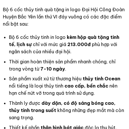
Bộ 6 cốc thủy tinh quà tặng in logo Đại Hội Công Đoàn
Huyện Bắc Yên lần thứ VI đáy vuông có các đặc điểm
nổi bật sau:
Bộ 6 cốc thủy tinh in logo
kèm hộp quà tặng tinh
tế, lịch sự
chỉ với mức giá
213.000đ
phù hợp với
ngân sách của nhiều đại hội.
Thời gian hoàn thiện sản phẩm nhanh chóng, chỉ
trong vòng từ
7-10 ngày
.
Sản phẩm xuất xứ từ thương hiệu
thủy tinh Ocean
nổi tiếng là loại thủy tinh
cao cấp, bền chắc
nên
hạn chế nứt vỡ trong quá trình sử dụng.
Thành ly được
dày dặn, có độ sáng bóng cao,
thủy tinh trong suốt
không những đẹp mắt mà còn
sang trọng.
Thiết kế phần
thân hình bát giác
độc lạ thu hút,