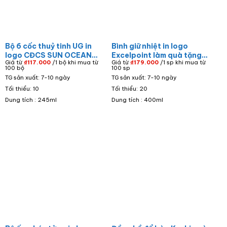
Bộ 6 cốc thuỷ tinh UG in
Bình giữ nhiệt in logo
logo CĐCS SUN OCEAN
Excelpoint làm quà tặng
Giá từ
₫
117.000
/1 bộ khi mua từ
Giá từ
₫
179.000
/1 sp khi mua từ
dáng trụ dung tích 245ml
khách hàng màu xám nắp
100 bộ
100 sp
LTT-80
gỗ dung tích 400ml BGN-
TG sản xuất: 7-10 ngày
TG sản xuất: 7-10 ngày
13
Tối thiểu: 10
Tối thiểu: 20
Dung tích : 245ml
Dung tích : 400ml