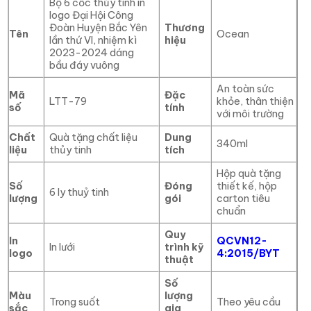
Bộ 6 cốc thủy tinh in
logo Đại Hội Công
Đoàn Huyện Bắc Yên
Thương
Tên
Ocean
lần thứ VI, nhiệm kì
hiệu
2023-2024 dáng
bầu đáy vuông
An toàn sức
Mã
Đặc
LTT-79
khỏe, thân thiện
số
tính
với môi trường
Chất
Quà tặng chất liệu
Dung
340ml
liệu
thủy tinh
tích
Hộp quà tặng
Số
Đóng
thiết kế, hộp
6 ly thuỷ tinh
lượng
gói
carton tiêu
chuẩn
Quy
In
QCVN12-
In lưới
trình kỹ
logo
4:2015/BYT
thuật
Số
Màu
lượng
Trong suốt
Theo yêu cầu
sắc
gia