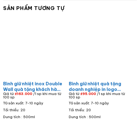
SẢN PHẨM TƯƠNG TỰ
Bình giữ nhiệt inox Double
Bình giữ nhiệt quà tặng
Wall quà tặng khách hàng
doanh nghiệp in logo
Giá từ
₫
163.000
/1 sp khi mua từ
Giá từ
₫
95.000
/1 sp khi mua từ
in logo DS Quân màu xanh
Công Đoàn Công ty TNHH
100 sp
100 sp
lá dung tích 500ml BGN-
MTV Đồ hộp Hạ Long Đà
TG sản xuất: 7-10 ngày
TG sản xuất: 7-10 ngày
14
Nẵng màu trắng dáng trụ
Tối thiểu: 20
Tối thiểu: 20
BGN-15
Dung tích : 500ml
Dung tích : 500ml