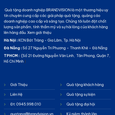
Quà tặng doanh nghiệp BRANDVISION
là một thương hiệu uy
tín chuyên cung cấp các giải pháp quà tặng, quảng cáo
doanh nghiệp cao cấp và sáng tạo. Chúng tôi luôn đặt chất
lượng sản phẩm, tính thẩm mỹ và sự hài lòng của khách hàng
lên hàng đầu.
Xem giới thiệu
Hà Nội :
KCN Bát Tràng - Gia Lâm, Tp. Hà Nội
Đà Nẵng :
Số 27 Nguyễn Tri Phương – Thanh Khê – Đà Nẵng
TPHCM :
(Số 21 Đường Nguyễn Văn Linh, Tân Phong, Quận 7,
Hồ Chí Minh
)
Giới Thiệu
Quà tặng khách hàng
Liên Hệ
Quà tặng sự kiện
Đt: 0945.998.010
Quà tặng đại hội
quatang@brandvision.vn
Kỷ niệm thành lập