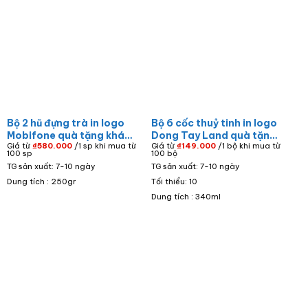
Bộ 2 hũ đựng trà in logo
Bộ 6 cốc thuỷ tinh in logo
Mobifone quà tặng khách
Dong Tay Land quà tặng
Giá từ
₫
580.000
/1 sp khi mua từ
Giá từ
₫
149.000
/1 bộ khi mua từ
hàng men màu họa tiết
khách hàng dáng bầu
100 sp
100 bộ
decal vàng HDT-01
340ml LTT-74
TG sản xuất: 7-10 ngày
TG sản xuất: 7-10 ngày
Dung tích : 250gr
Tối thiểu: 10
Dung tích : 340ml