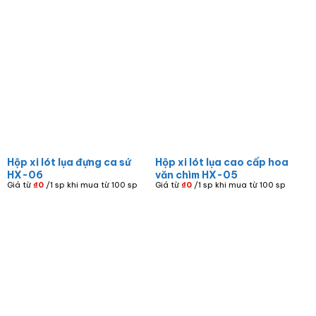
Hộp xi lót lụa đựng ca sứ
Hộp xi lót lụa cao cấp hoa
HX-06
văn chìm HX-05
Giá từ
₫
0
/1 sp khi mua từ 100 sp
Giá từ
₫
0
/1 sp khi mua từ 100 sp