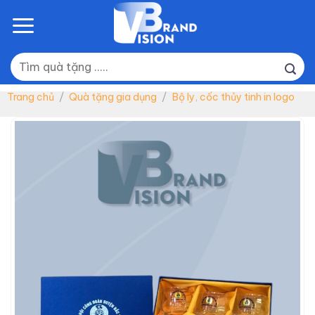
Skip
to
content
Tìm
kiếm:
Trang chủ
/
Quà tặng gia dụng
/
Bộ ly, cốc thủy tinh in logo