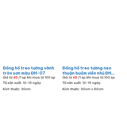
Đồng hồ treo tường vành
Đồng hồ treo tường neo
tròn sơn màu ĐH-07
thuận buồm viền nhũ ĐH-
Giá từ
₫
0
/1 sp khi mua từ 100 sp
Giá từ
₫
0
/1 sp khi mua từ 100 sp
02
TG sản xuất: 10-15 ngày
TG sản xuất: 10-15 ngày
Kích thước: 30cm
Kích thước: 50cm x 60cm