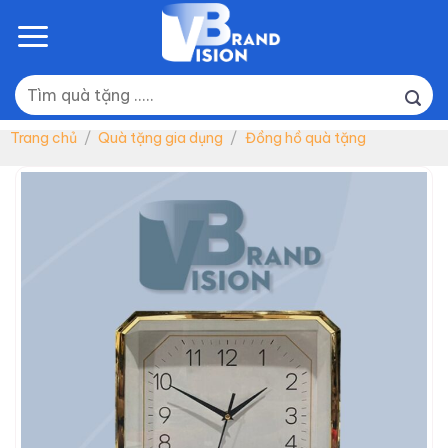
Skip
to
content
Tìm
kiếm:
Trang chủ
/
Quà tặng gia dụng
/
Đồng hồ quà tặng