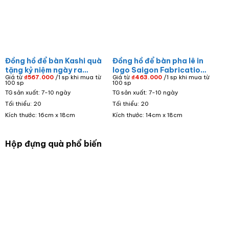
Đồng hồ để bàn Kashi quà
Đồng hồ để bàn pha lê in
tặng kỷ niệm ngày ra
logo Saigon Fabrication
Giá từ
₫
567.000
/1 sp khi mua từ
Giá từ
₫
463.000
/1 sp khi mua từ
trường in logo Trường
Co Ltd ĐHĐB-02
100 sp
100 sp
PTTH Sào Nam đế gỗ
TG sản xuất: 7-10 ngày
TG sản xuất: 7-10 ngày
ĐHĐB-01
Tối thiểu: 20
Tối thiểu: 20
Kích thước: 16cm x 18cm
Kích thước: 14cm x 18cm
Hộp đựng quà phổ biến