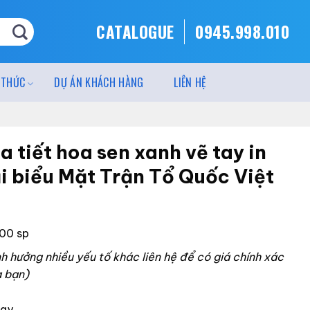
CATALOGUE
0945.998.010
 THỨC
DỰ ÁN KHÁCH HÀNG
LIÊN HỆ
a tiết hoa sen xanh vẽ tay in
ại biểu Mặt Trận Tổ Quốc Việt
100 sp
 hưởng nhiều yếu tố khác liên hệ để có giá chính xác
a bạn)
tay