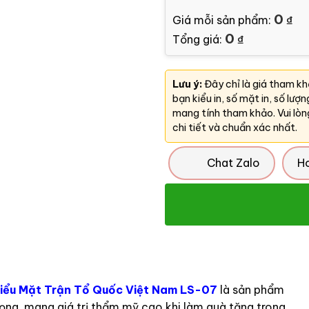
0
Giá mỗi sản phẩm:
₫
0
Tổng giá:
₫
Lưu ý:
Đây chỉ là giá tham k
bạn kiểu in, số mặt in, số lượ
mang tính tham khảo. Vui lòn
chi tiết và chuẩn xác nhất.
Chat Zalo
H
i biểu Mặt Trận Tổ Quốc Việt Nam LS-07
là sản phẩm
rọng, mang giá trị thẩm mỹ cao khi làm quà tặng trong