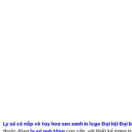
Ly sứ có nắp vẽ tay hoa sen xanh in logo Đại hội Đạ
thuộc dòng
ly sứ quà tặng
cao cấp, với thiết kế trang t