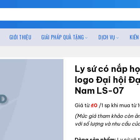
GIỚI THIỆU
GIẢI PHÁP QUÀ TẶNG
DỊCH VỤ
KIẾN
Ly sứ có nắp họ
logo Đại hội Đ
Nam LS-07
Giá từ
₫
0
/1 sp khi mua từ 
(Mức giá tham khảo còn ảnh
với số lượng và nhu cầu củ
Dòng sản phẩm:
Ly sứ vẽ 