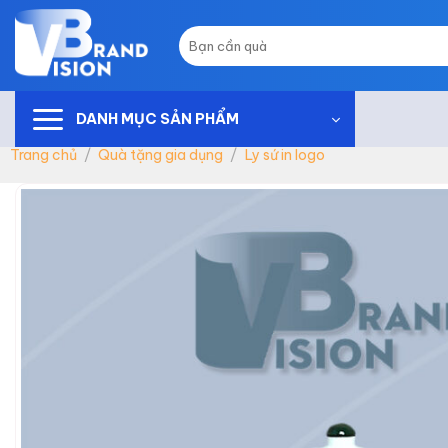
Skip
to
Tìm
kiếm:
content
DANH MỤC SẢN PHẨM
Trang chủ
/
Quà tặng gia dụng
/
Ly sứ in logo