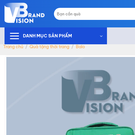
Skip
to
Tìm
kiếm:
content
DANH MỤC SẢN PHẨM
Trang chủ
/
Quà tặng thời trang
/
Balo