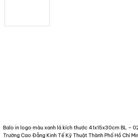
Balo in logo màu xanh lá kích thước 41x15x30cm BL – 0
Trường Cao Đẳng Kinh Tế Kỹ Thuật Thành Phố Hồ Chí Minh