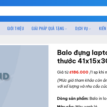
GIỚI THIỆU
GIẢI PHÁP QUÀ TẶNG
DỊCH VỤ
KIẾN
Balo đựng lapt
thước 41x15x3
Giá từ
₫
186.000
/1 sp khi 
(Mức giá tham khảo còn ảnh
với số lượng và nhu cầu củ
Dòng sản phẩm:
Balo in l
Màu sắc:
Màu xanh lá