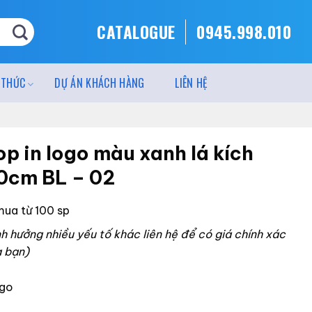
CATALOGUE
0945.998.010
 THỨC
DỰ ÁN KHÁCH HÀNG
LIÊN HỆ
op in logo màu xanh lá kích
0cm BL – 02
mua từ 100 sp
 hưởng nhiều yếu tố khác liên hệ để có giá chính xác
a bạn)
ogo