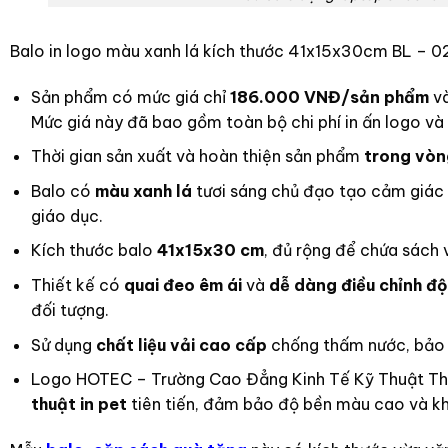
Balo in logo màu xanh lá kích thước 41x15x30cm BL – 0
Sản phẩm có mức giá chỉ
186.000 VNĐ/sản phẩm
và
Mức giá này đã bao gồm toàn bộ chi phí in ấn logo v
Thời gian sản xuất và hoàn thiện sản phẩm
trong vòn
Balo có
màu xanh lá
tươi sáng chủ đạo tạo cảm giác t
giáo dục.
Kích thước balo
41x15x30 cm
, đủ rộng để chứa sách v
Thiết kế có
quai đeo êm ái
và
dễ dàng điều chỉnh độ
đối tượng.
Sử dụng
chất liệu vải cao cấp
chống thấm nước, bảo 
Logo HOTEC – Trường Cao Đẳng Kinh Tế Kỹ Thuật Thàn
thuật in pet
tiên tiến, đảm bảo độ bền màu cao và khó