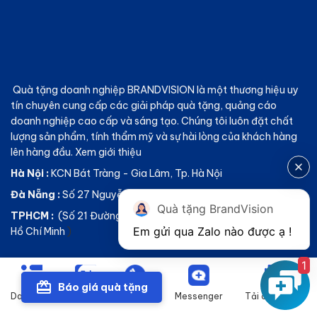
Quà tặng doanh nghiệp BRANDVISION
là một thương hiệu uy
tín chuyên cung cấp các giải pháp quà tặng, quảng cáo
doanh nghiệp cao cấp và sáng tạo. Chúng tôi luôn đặt chất
lượng sản phẩm, tính thẩm mỹ và sự hài lòng của khách hàng
lên hàng đầu.
Xem giới thiệu
Hà Nội :
KCN Bát Tràng - Gia Lâm, Tp. Hà Nội
Đà Nẵng :
Số 27 Nguyễn Tri Phương – Thanh Khê – Đà Nẵng
Quà tặng BrandVision
TPHCM :
(Số 21 Đường Nguyễn Văn Linh, Tân Phong, Quận 7,
Hồ Chí Minh
)
1
Báo giá quà tặng
Giới Thiệu
Quà tặng khách hàng
Danh mục
Zalo
Gọi điện
Messenger
Tải catalogue