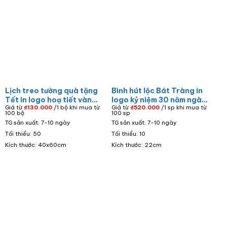
Lịch treo tường quà tặng
Bình hút lộc Bát Tràng in
Tết in logo hoạ tiết vàng
logo kỷ niệm 30 năm ngày
Giá từ
₫
130.000
/1 bộ khi mua từ
Giá từ
₫
520.000
/1 sp khi mua từ
bạc đá quý LT-04
tựu trường Đại học Bách
100 bộ
100 sp
Khoa Đà Nẵng BHL-19
TG sản xuất: 7-10 ngày
TG sản xuất: 7-10 ngày
Tối thiểu: 50
Tối thiểu: 10
Kích thước: 40x60cm
Kích thước: 22cm