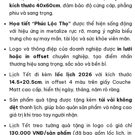
kích thước 40x60cm
, đảm bảo độ cứng cáp, phẳng
phiu và sang trọng.
Họa tiết “Phúc Lộc Thọ”
được thể hiện sống động
với hiệu ứng in metalize rực rỡ, mang ý nghĩa biểu
trưng cho sự may mắn, tài lộc và sức khỏe viên mãn.
Logo và thông điệp của doanh nghiệp được
in lưới
hoặc in offset
chuyên nghiệp, tạo điểm nhấn
thương hiệu sang trọng, sắc sảo và bền bỉ.
Lịch Tết đi kèm
lốc lịch 2026
với kích thước
14.5×20.5cm
, in offset 4 màu trên giấy Couche
Matt cao cấp, hiển thị ngày, tháng, năm rõ ràng.
Sản phẩm quà tặng được tặng kèm
túi vải không
dệt
thanh lịch, giúp bảo quản sản phẩm và nâng cao
giá trị khi trao tay người nhận.
Lịch Tết treo tường quà tặng in logo có giá chỉ
130.000 VNĐ/sản phẩm
(đã bao gồm lốc lịch, in