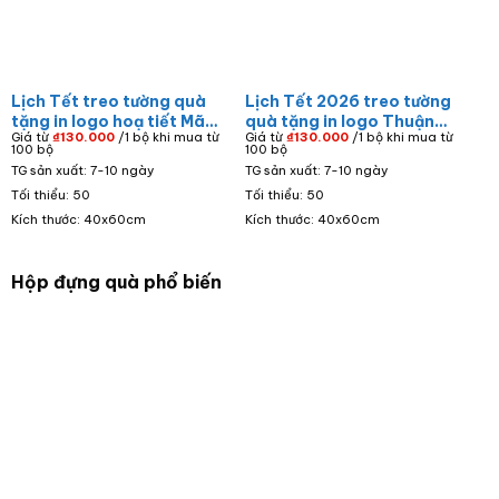
Lịch Tết treo tường quà
Lịch Tết 2026 treo tường
tặng in logo hoạ tiết Mã
quà tặng in logo Thuận
Giá từ
₫
130.000
/1 bộ khi mua từ
Giá từ
₫
130.000
/1 bộ khi mua từ
Đáo Thành Công LT-01
buồm xuôi gió LT-05
100 bộ
100 bộ
TG sản xuất: 7-10 ngày
TG sản xuất: 7-10 ngày
Tối thiểu: 50
Tối thiểu: 50
Kích thước: 40x60cm
Kích thước: 40x60cm
Hộp đựng quà phổ biến