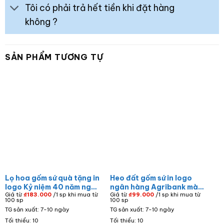
Tôi có phải trả hết tiền khi đặt hàng
không ?
SẢN PHẨM TƯƠNG TỰ
Lọ hoa gốm sứ quà tặng in
Heo đất gốm sứ in logo
logo Kỷ niệm 40 năm ngày
ngân hàng Agribank màu
Giá từ
₫
183.000
/1 sp khi mua từ
Giá từ
₫
99.000
/1 sp khi mua từ
trở về Trường cấp III Bố
trắng đỏ HD-01
100 sp
100 sp
Trạch dáng bom màu
TG sản xuất: 7-10 ngày
TG sản xuất: 7-10 ngày
trắng họa tiết hoa đào
Tối thiểu: 10
Tối thiểu: 10
hồng BHGS-09