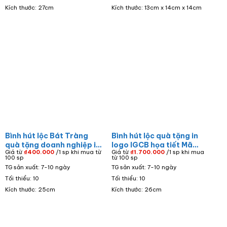
Kích thước: 27cm
Kích thước: 13cm x 14cm x 14cm
Bình hút lộc Bát Tràng
Bình hút lộc quà tặng in
quà tặng doanh nghiệp in
logo IGCB họa tiết Mã
Giá từ
₫
400.000
/1 sp khi mua từ
Giá từ
₫
1.700.000
/1 sp khi mua
logo KIMIWA collagen
Đáo Thành Công men lam
100 sp
từ 100 sp
men rạn họa tiết hoa phù
vẽ vàng BHL-20
TG sản xuất: 7-10 ngày
TG sản xuất: 7-10 ngày
dung BHL-16
Tối thiểu: 10
Tối thiểu: 10
Kích thước: 25cm
Kích thước: 26cm