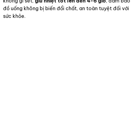
không gỉ sét,
giữ nhiệt tốt lên đến 4-6 giờ
, đảm bảo
đồ uống không bị biến đổi chất, an toàn tuyệt đối với
sức khỏe.