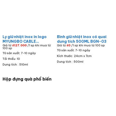
Ly giữ nhiệt inox in logo
Bình giữ nhiệt inox có quai
MYUNGBO CABLE
dung tích 500ML BGN-03
Giá từ
₫
127.000
/1 sp khi mua từ
Giá từ
₫
0
/1 sp khi mua từ 100 sp
ELECTRIC WIRE & CABLE
100 sp
TG sản xuất: 7-10 ngày
màu xanh dung tích 510ml
TG sản xuất: 7-10 ngày
LGN-03
Kích thước: 24cm x 7cm
Tối thiểu: 10
Dung tích : 500ml
Dung tích : 510ml
Hộp đựng quà phổ biến