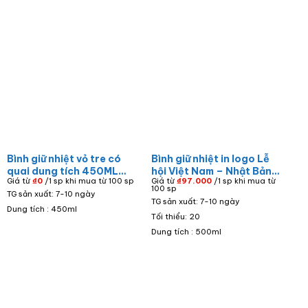
Bình giữ nhiệt vỏ tre có
Bình giữ nhiệt in logo Lễ
quai dung tích 450ML
hội Việt Nam – Nhật Bản
Giá từ
₫
0
/1 sp khi mua từ 100 sp
Giá từ
₫
97.000
/1 sp khi mua từ
BGN-06
thành phố Đà Nẵng 2023
100 sp
TG sản xuất: 7-10 ngày
màu đỏ dáng trụ tròn
TG sản xuất: 7-10 ngày
BGN-20
Dung tích : 450ml
Tối thiểu: 20
Dung tích : 500ml