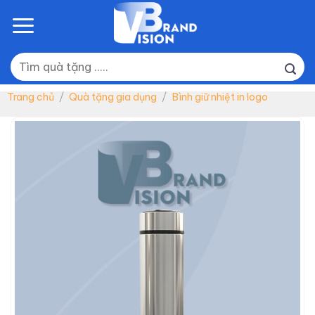
Skip
to
content
Tìm
kiếm:
Trang chủ
/
Quà tặng gia dụng
/
Bình giữ nhiệt in logo