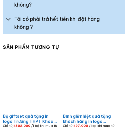
không?
Tôi có phải trả hết tiền khi đặt hàng
không ?
SẢN PHẨM TƯƠNG TỰ
Bộ giftset quà tặng in
Bình giữ nhiệt quà tặng
logo Trường THPT Khoa
khách hàng in logo
Giá từ
₫
302.000
/1 bộ khi mua từ
Giá từ
₫
97.000
/1 sp khi mua từ
học Giáo dục 4 món bình
Diamond Bay màu xanh