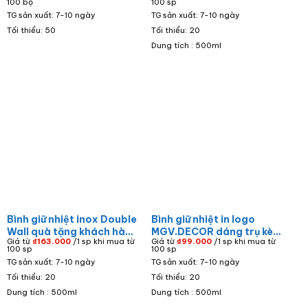
100 bộ
100 sp
giữ nhiệt ly sứ sổ da và bút
dáng trụ dung tích 500ml
TG sản xuất: 7-10 ngày
TG sản xuất: 7-10 ngày
ký GS-05
BGN-16
Tối thiểu: 50
Tối thiểu: 20
Dung tích : 500ml
Bình giữ nhiệt inox Double
Bình giữ nhiệt in logo
Wall quà tặng khách hàng
MGV.DECOR dáng trụ kèm
Giá từ
₫
163.000
/1 sp khi mua từ
Giá từ
₫
99.000
/1 sp khi mua từ
in logo DS Quân màu xanh
2 cốc BGN-21
100 sp
100 sp
lá dung tích 500ml BGN-
TG sản xuất: 7-10 ngày
TG sản xuất: 7-10 ngày
14
Tối thiểu: 20
Tối thiểu: 20
Dung tích : 500ml
Dung tích : 500ml