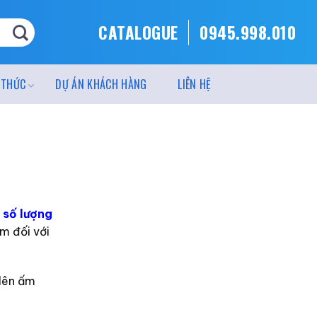
CATALOGUE
0945.998.010
 THỨC
DỰ ÁN KHÁCH HÀNG
LIÊN HỆ
 số lượng
m đối với
 lên ấm