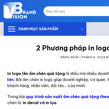
Skip
to
Tìm
kiếm:
content
DANH MỤC SẢN PHẨM
2 Phương pháp in log
ĐĂNG NGÀY
1 THÁNG 6, 2024
B
In logo lên ấm chén quà tặng
là điều mà nhiều doan
lớn
.
Bởi ấm chén in logo
giúp doanh nghiệp, cơ quan, 
khách hàng, nhân viên, đối tác… của mình.
Trong bài
quy trình sản xuất ấm chén quà tặng theo
chén là:
in decal và in lụa