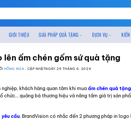
GIỚI THIỆU
GIẢI PHÁP QUÀ TẶNG
DỊCH VỤ
KIẾN
o lên ấm chén gốm sứ quà tặng
ỞI
HỒNG NGA
, CẬP NHẬTNGÀY
29 THÁNG 6, 2024
h nghiệp, khách hàng quan tâm khi mua
ấm chén quà tặng
tổ chức… quảng bá thương hiệu và nâng tầm giá trị sản phẩ
 yêu cầu
, BrandVision có nhắc đến 2 phương pháp in logo