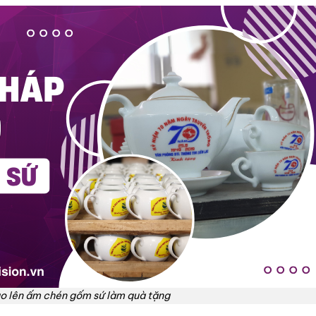
go lên ấm chén gốm sứ làm quà tặng