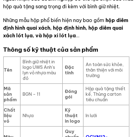
hộp quà tặng sang trọng đi kèm với bình giữ nhiệt.
Những mẫu hộp phổ biến hiện nay bao gồm
hộp diêm
định hình quai xách, hộp định hình, hộp diêm quai
xách lót lụa, và hộp xi lót lụa
…
Thông số kỹ thuật của sản phẩm
Bình giữ nhiệt in
An toàn sức khỏe,
logo UWS Anh’s
Đặc
Tên
thân thiện với môi
lyn vỏ nhựa màu
tính
trường
đỏ
Mã
Hộp quà tặng thiết
Đóng
sản
BGN – 11
kế, Thùng carton
gói
phẩm
tiêu chuẩn
Chất
Kỹ
liệu
Nhựa
thuật
In lưới
vỏ
in logo
Quy
Màu
chuẩn
QCVN12-