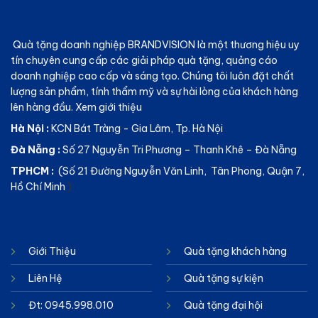
Quà tặng doanh nghiệp BRANDVISION
là một thương hiệu uy
tín chuyên cung cấp các giải pháp quà tặng, quảng cáo
doanh nghiệp cao cấp và sáng tạo. Chúng tôi luôn đặt chất
lượng sản phẩm, tính thẩm mỹ và sự hài lòng của khách hàng
lên hàng đầu.
Xem giới thiệu
Hà Nội :
KCN Bát Tràng - Gia Lâm, Tp. Hà Nội
Đà Nẵng :
Số 27 Nguyễn Tri Phương – Thanh Khê – Đà Nẵng
TPHCM :
(Số 21 Đường Nguyễn Văn Linh, Tân Phong, Quận 7,
Hồ Chí Minh
)
Giới Thiệu
Quà tặng khách hàng
Liên Hệ
Quà tặng sự kiện
Đt: 0945.998.010
Quà tặng đại hội