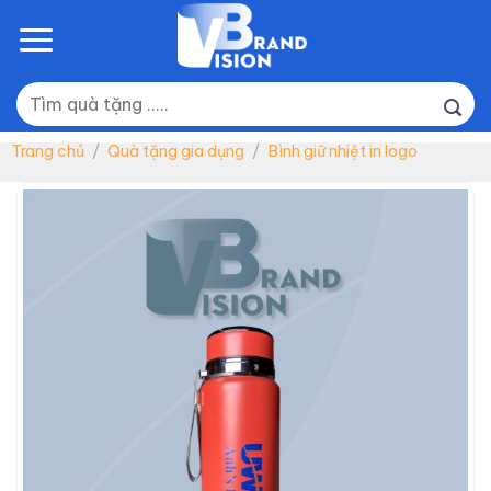
Skip
to
content
Tìm
kiếm:
Trang chủ
/
Quà tặng gia dụng
/
Bình giữ nhiệt in logo