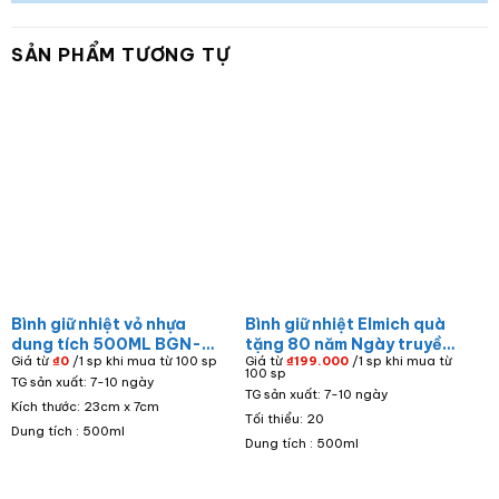
SẢN PHẨM TƯƠNG TỰ
Bình giữ nhiệt vỏ nhựa
Bình giữ nhiệt Elmich quà
dung tích 500ML BGN-
tặng 80 năm Ngày truyền
Giá từ
₫
0
/1 sp khi mua từ 100 sp
Giá từ
₫
199.000
/1 sp khi mua từ
09
thống Tòa án Nhân dân in
100 sp
TG sản xuất: 7-10 ngày
logo BGN-24
TG sản xuất: 7-10 ngày
Kích thước: 23cm x 7cm
Tối thiểu: 20
Dung tích : 500ml
Dung tích : 500ml