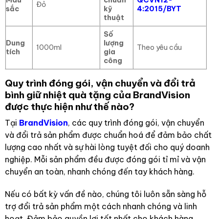
Đỏ
sắc
kỹ
4:2015/BYT
thuật
Số
Dung
lượng
1000ml
Theo yêu cầu
tích
gia
công
Quy trình đóng gói, vận chuyển và đổi trả
bình giữ nhiệt quà tặng của BrandVision
được thực hiện như thế nào?
Tại
BrandVision
, các quy trình đóng gói, vận chuyển
và đổi trả sản phẩm được chuẩn hoá để đảm bảo chất
lượng cao nhất và sự hài lòng tuyệt đối cho quý doanh
nghiệp. Mỗi sản phẩm đều được đóng gói tỉ mỉ và vận
chuyển an toàn, nhanh chóng đến tay khách hàng.
Nếu có bất kỳ vấn đề nào, chúng tôi luôn sẵn sàng hỗ
trợ đổi trả sản phẩm một cách nhanh chóng và linh
hoạt. Đảm bảo quyền lợi tốt nhất cho khách hàng.