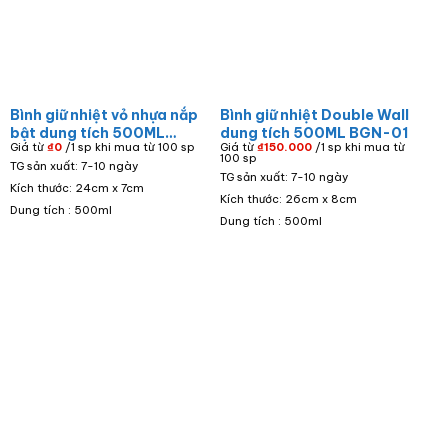
Bình giữ nhiệt vỏ nhựa nắp
Bình giữ nhiệt Double Wall
bật dung tích 500ML
dung tích 500ML BGN-01
Giá từ
₫
0
/1 sp khi mua từ 100 sp
Giá từ
₫
150.000
/1 sp khi mua từ
BGN-07
100 sp
TG sản xuất: 7-10 ngày
TG sản xuất: 7-10 ngày
Kích thước: 24cm x 7cm
Kích thước: 26cm x 8cm
Dung tích : 500ml
Dung tích : 500ml