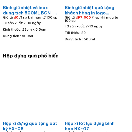
Bình giữ nhiệt vỏ inox
Bình giữ nhiệt quà tặng
dung tích 500ML BGN-
khách hàng in logo
Giá từ
₫
0
/1 sp khi mua từ 100 sp
Giá từ
₫
97.000
/1 sp khi mua từ
08
Diamond Bay màu xanh
100 sp
TG sản xuất: 7-10 ngày
dáng trụ dung tích 500ml
TG sản xuất: 7-10 ngày
BGN-16
Kích thước: 23cm x 6.5cm
Tối thiểu: 20
Dung tích : 500ml
Dung tích : 500ml
Hộp đựng quà phổ biến
Hộp xi đựng quà tặng bút
Hộp xi lót lụa đựng bình
ký HX-08
hoa HX-07