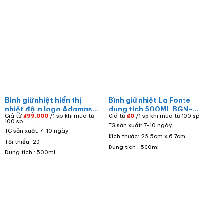
Bình giữ nhiệt hiển thị
Bình giữ nhiệt La Fonte
nhiệt độ in logo Adamas
dung tích 500ML BGN-
Giá từ
₫
99.000
/1 sp khi mua từ
Giá từ
₫
0
/1 sp khi mua từ 100 sp
Hotel BGN-23
04
100 sp
TG sản xuất: 7-10 ngày
TG sản xuất: 7-10 ngày
Kích thước: 25.5cm x 6.7cm
Tối thiểu: 20
Dung tích : 500ml
Dung tích : 500ml