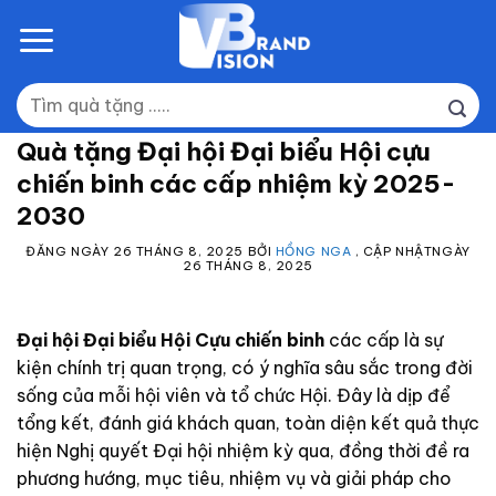
Skip
to
content
Tìm
kiếm:
Quà tặng Đại hội Đại biểu Hội cựu
chiến binh các cấp nhiệm kỳ 2025-
2030
ĐĂNG NGÀY
26 THÁNG 8, 2025
BỞI
HỒNG NGA
, CẬP NHẬTNGÀY
26 THÁNG 8, 2025
Đại hội Đại biểu Hội Cựu chiến binh
các cấp là sự
kiện chính trị quan trọng, có ý nghĩa sâu sắc trong đời
sống của mỗi hội viên và tổ chức Hội. Đây là dịp để
tổng kết, đánh giá khách quan, toàn diện kết quả thực
hiện Nghị quyết Đại hội nhiệm kỳ qua, đồng thời đề ra
phương hướng, mục tiêu, nhiệm vụ và giải pháp cho