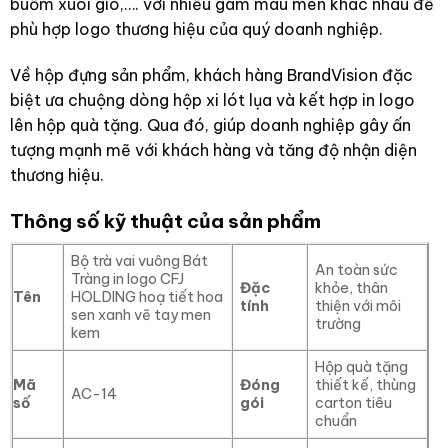
buồm xuôi gió,…. với nhiều gam màu men khác nhau để
phù hợp logo thương hiệu của quý doanh nghiệp.
Về hộp đựng sản phẩm, khách hàng BrandVision đặc
biệt ưa chuộng dòng hộp xi lót lụa và kết hợp in logo
lên hộp quà tặng. Qua đó, giúp doanh nghiệp gây ấn
tượng mạnh mẽ với khách hàng và tăng độ nhận diện
thương hiệu.
Thông số kỹ thuật của sản phẩm
Bộ trà vai vuông Bát
An toàn sức
Tràng in logo CFJ
Đặc
khỏe, thân
Tên
HOLDING hoạ tiết hoa
tính
thiện với môi
sen xanh vẽ tay men
trường
kem
Hộp quà tặng
Mã
Đóng
thiết kế, thùng
AC-14
số
gói
carton tiêu
chuẩn