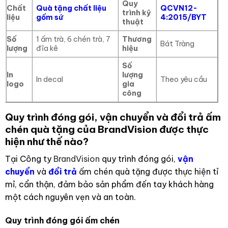
Quy
Chất
Quà tặng chất liệu
QCVN12-
trình kỹ
liệu
gốm sứ
4:2015/BYT
thuật
Số
1 ấm trà, 6 chén trà, 7
Thương
Bát Tràng
lượng
đĩa kê
hiệu
Số
In
lượng
In decal
Theo yêu cầu
logo
gia
công
Quy trình đóng gói, vận chuyển và đổi trả ấm
chén quà tặng của BrandVision được thực
hiện như thế nào?
Tại Công ty
BrandVision
quy trình đóng gói,
vận
chuyển
và
đổi trả
ấm chén quà tặng được thực hiện tỉ
mỉ, cẩn thận, đảm bảo sản phẩm đến tay khách hàng
một cách nguyên vẹn và an toàn.
Quy trình đóng gói ấm chén