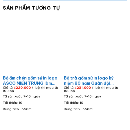
SẢN PHẨM TƯƠNG TỰ
Bộ ấm chén gốm sứ in logo
Bộ trà gốm sứ in logo kỷ
ASCO MIỀN TRUNG làm
niệm 80 năm Quân đội
Giá từ
₫
220.000
/1 bộ khi mua từ
Giá từ
₫
231.000
/1 bộ khi mua từ
quà tặng kỷ niệm 15 năm
nhân dân Việt Nam dáng
100 bộ
100 bộ
thành lập dáng đài cát
bưởi cành AC-18
TG sản xuất: 7-10 ngày
TG sản xuất: 7-10 ngày
màu trắng viền vàng AC-
Tối thiểu: 10
Tối thiểu: 10
07
Dung tích : 650ml
Dung tích : 650ml