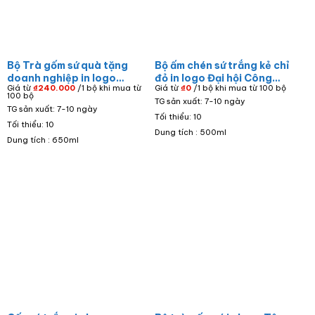
Bộ Trà gốm sứ quà tặng
Bộ ấm chén sứ trắng kẻ chỉ
doanh nghiệp in logo
đỏ in logo Đại hội Công
Giá từ
₫
240.000
/1 bộ khi mua từ
Giá từ
₫
0
/1 bộ khi mua từ 100 bộ
VITAPLUS dáng bưởi cành
Đoàn Cơ Sở AC-03
100 bộ
TG sản xuất: 7-10 ngày
màu trắng họa tiết hoa
TG sản xuất: 7-10 ngày
xanh AC-12
Tối thiểu: 10
Tối thiểu: 10
Dung tích : 500ml
Dung tích : 650ml