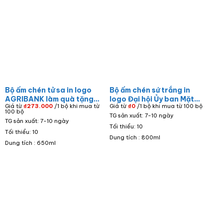
Bộ ấm chén tử sa in logo
Bộ ấm chén sứ trắng in
AGRIBANK làm quà tặng
logo Đại hội Ủy ban Mặt
Giá từ
₫
273.000
/1 bộ khi mua từ
Giá từ
₫
0
/1 bộ khi mua từ 100 bộ
doanh nghiệp dáng bầu
trận Tổ Quốc Việt Nam
100 bộ
TG sản xuất: 7-10 ngày
tròn màu nâu AC-09
AC-05
TG sản xuất: 7-10 ngày
Tối thiểu: 10
Tối thiểu: 10
Dung tích : 800ml
Dung tích : 650ml