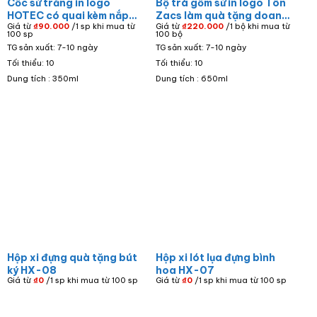
Cốc sứ trắng in logo
Bộ trà gốm sứ in logo Tôn
HOTEC có quai kèm nắp
Zacs làm quà tặng doanh
Giá từ
₫
90.000
/1 sp khi mua từ
Giá từ
₫
220.000
/1 bộ khi mua từ
đậy và đĩa kê LS-14
nghiệp màu trắng dáng
100 sp
100 bộ
thần đèn kẻ chỉ vàng AC-
TG sản xuất: 7-10 ngày
TG sản xuất: 7-10 ngày
11
Tối thiểu: 10
Tối thiểu: 10
Dung tích : 350ml
Dung tích : 650ml
Hộp xi đựng quà tặng bút
Hộp xi lót lụa đựng bình
ký HX-08
hoa HX-07
Giá từ
₫
0
/1 sp khi mua từ 100 sp
Giá từ
₫
0
/1 sp khi mua từ 100 sp