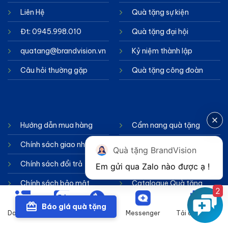
Liên Hệ
Quà tặng sự kiện
Đt: 0945.998.010
Quà tặng đại hội
quatang@brandvision.vn
Kỷ niệm thành lập
Câu hỏi thường gặp
Quà tặng công đoàn
Hướng dẫn mua hàng
Cẩm nang quà tặng
Chính sách giao nhận
Kiến thức in quà tặng
Quà tặng BrandVision
Chính sách đổi trả
Tư vấn Quà tặng
Chính sách bảo mật
Catalogue Quà tặng
2
Phương thức thanh toán
Chính sách cookie
Báo giá quà tặng
Danh mục
Zalo
Gọi điện
Messenger
Tải catalogue