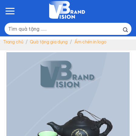
Skip
to
content
Tìm
kiếm:
Trang chủ
/
Quà tặng gia dụng
/
Ấm chén in logo