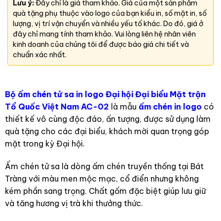
Lưu ý:
Đây chỉ là giá tham khảo. Giá của một sản phẩm
quà tặng phụ thuộc vào logo của bạn kiểu in, số mặt in, số
lượng, vị trí vận chuyển và nhiều yếu tố khác. Do đó, giá ở
đây chỉ mang tính tham khảo. Vui lòng liên hệ nhân viên
kinh doanh của chúng tôi để được báo giá chi tiết và
chuẩn xác nhất.
Bộ ấm chén tử sa in logo Đại hội Đại biểu Mặt trận
Tổ Quốc Việt Nam AC-02
là mẫu
ấm chén in logo
có
thiết kế vô cùng độc đáo, ấn tượng, được sử dụng làm
quà tặng cho các đại biểu, khách mời quan trọng góp
mặt trong kỳ Đại hội.
Ấm chén tử sa là dòng ấm chén truyền thống tại Bát
Tràng với màu men mộc mạc, cổ điển nhưng không
kém phần sang trọng. Chất gốm đặc biệt giúp lưu giữ
và tăng hương vị trà khi thưởng thức.