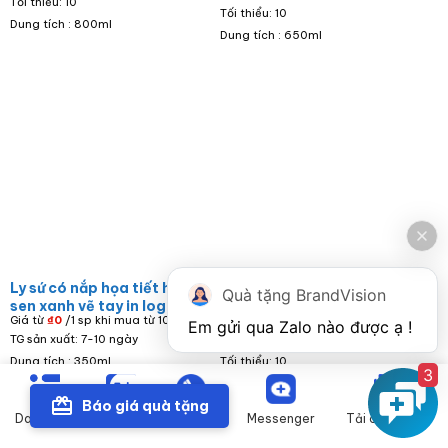
Tối thiểu: 10
Tối thiểu: 10
Dung tích : 800ml
Dung tích : 650ml
Ly sứ có nắp họa tiết hoa
Bộ ấm chén sứ trắng in
Quà tặng BrandVision
sen xanh vẽ tay in logo
logo Đại hội Đại biểu Mặt
Giá từ
₫
0
/1 sp khi mua từ 100 sp
Giá từ
₫
0
/1 bộ khi mua từ 100 bộ
Đại hội Đại biểu Mặt Trận
Trận Tổ Quốc Việt Nam
TG sản xuất: 7-10 ngày
TG sản xuất: 7-10 ngày
Tổ Quốc Việt Nam LS-07
AC-01
Dung tích : 350ml
Tối thiểu: 10
3
Dung tích : 500ml
Báo giá quà tặng
Danh mục
Zalo
Gọi điện
Messenger
Tải catalogue