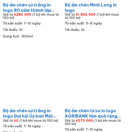
Bộ ấm chén sứ trắng in
Bộ ấm chén Minh Long in
logo 80 năm thành lập
logo
Giá từ
₫
283.000
/1 bộ khi mua từ
Giá từ
₫
1.500.000
/1 bộ khi mua
Quân Đội cảnh bộ đội
100 bộ
từ 100 bộ
dáng thần đèn AC-16
TG sản xuất: 7-10 ngày
TG sản xuất: 5-8 ngày
Tối thiểu: 10
Tối thiểu: 10
Dung tích : 800ml
Bộ ấm chén sứ trắng in
Bộ ấm chén tử sa in logo
logo Đại hội Ủy ban Mặt
AGRIBANK làm quà tặng
Giá từ
₫
0
/1 bộ khi mua từ 100 bộ
Giá từ
₫
273.000
/1 bộ khi mua từ
trận Tổ Quốc Việt Nam
doanh nghiệp dáng bầu
100 bộ
TG sản xuất: 7-10 ngày
AC-05
tròn màu nâu AC-09
TG sản xuất: 7-10 ngày