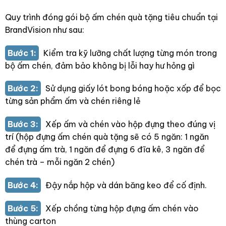
Quy trình đóng gói bộ ấm chén quà tặng tiêu chuẩn tại
BrandVision như sau:
Bước 1:
Kiểm tra kỹ lưỡng chất lượng từng món trong
bộ ấm chén, đảm bảo không bị lỗi hay hư hỏng gì
Bước 2:
Sử dụng giấy lót bong bóng hoặc xốp để bọc
từng sản phẩm ấm và chén riêng lẻ
Bước 3:
Xếp ấm và chén vào hộp đựng theo đúng vị
trí (hộp đựng ấm chén quà tặng sẽ có 5 ngăn: 1 ngăn
để đựng ấm trà, 1 ngăn để đựng 6 đĩa kê, 3 ngăn để
chén trà – mỗi ngăn 2 chén)
Bước 4:
Đậy nắp hộp và dán băng keo để cố định.
Bước 5:
Xếp chồng từng hộp đựng ấm chén vào
thùng carton